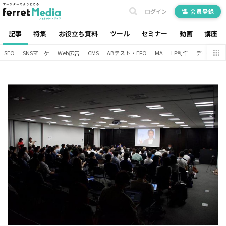
ログイン
会員登録
記事
特集
お役立ち資料
ツール
セミナー
動画
講座
SEO
SNSマーケ
Web広告
CMS
ABテスト・EFO
MA
LP制作
データ分析