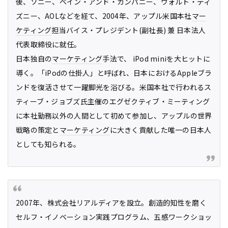
後、ソニー、ベイン・アンド・カンパニー、ウォルト・ディ
ズニー、AOLなどを経て、2004年、アップル米国本社
マー
ケティング
担当バイス・プレジデント(副社長) 兼 日本法人
代表取締役に就任。
日本独自の
マーケティング
手法で、 iPod miniを大ヒットに
導く。「iPodの仕掛人」と呼ばれ、日本におけるAppleブラ
ンドを復活させて一躍脚光を浴びる。米国本社で行われるス
ティーブ・ジョブズ氏主催のエグゼクティブ・ミーティング
に本社勤務以外の人間として初めて参加し、アップルの世界
戦略の策定と
マーケティング
に大きく貢献した唯一の日本人
としても知られる。
2007年、株式会社リアルディアを設立。創造的知性を磨く
セルフ・イノベーション実践プログラム、五感ワークショッ