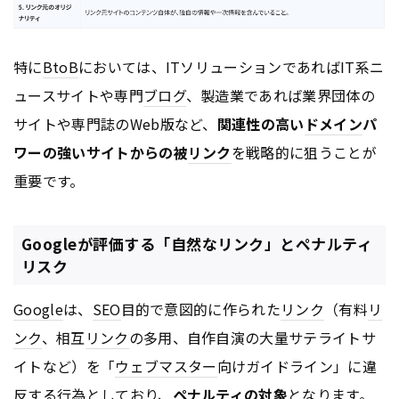
特に
BtoB
においては、ITソリューションであればIT系ニ
ュースサイトや専門
ブログ
、製造業であれば業界団体の
サイトや専門誌のWeb版など、
関連性の高い
ドメイン
パ
ワーの強いサイトからの被
リンク
を戦略的に狙うことが
重要です。
Googleが評価する「自然なリンク」とペナルティ
リスク
Google
は、
SEO
目的で意図的に作られた
リンク
（有料
リ
ンク
、相互
リンク
の多用、自作自演の大量サテライトサ
イトなど）を「
ウェブマスター
向けガイドライン」に違
反する行為としており、
ペナルティの対象
となります。