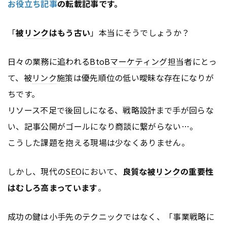
お役立ち記事
の転載記事です。
「
被
リンク
はもう古い
」――本当にそうでしょうか？
日々の業務に追われる
BtoB
マーケティング
担当者にとっ
て、被
リンク
施策は優先順位の低い曖昧な存在になりが
ちです。
リソース不足で後回しになる、戦略設計まで手が回らな
い、記事公開がゴールになり商談に繋がらない…。
こうした課題を抱える現場は少なくありません。
しかし、現代の
SEO
において、
良質な被
リンク
の重要性
はむしろ高まっています
。
成功の鍵は小手先のテクニックではなく、「事業戦略に