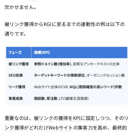
欠かせません。
被
リンク
獲得から
KGI
に至るまでの連動性の例は以下の
通りです。
重要なのは、被
リンク
の獲得を
KPI
に設定しつつ、その
リ
ンク
獲得がどれだけ
Webサイト
の集客力を高め、最終的