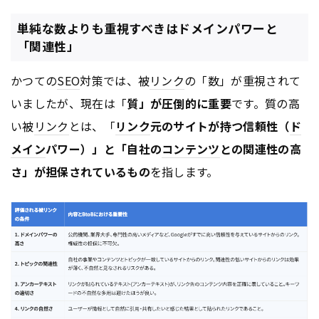
単純な数よりも重視すべきはドメインパワーと
「関連性」
かつての
SEO
対策では、被
リンク
の「数」が重視されて
いましたが、現在は「
質」が圧倒的に重要
です。質の高
い被
リンク
とは、「
リンク
元のサイトが持つ信頼性（
ド
メイン
パワー）」と「自社の
コンテンツ
との関連性の高
さ」が担保されているもの
を指します。