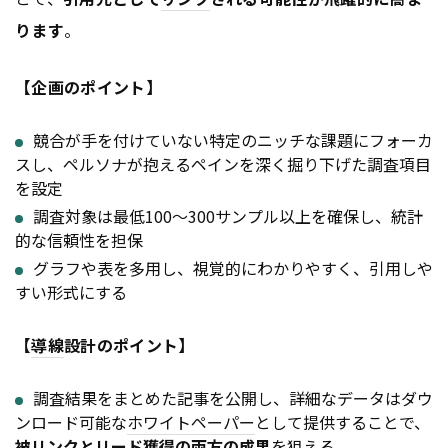
ります
。
【企画のポイント】
競合が手を付けていない特定のニッチな課題にフォーカ
スし、ペルソナが抱えるペインを深く掘り下げた調査項目
を設定
調査対象は最低100〜300サンプル以上を確保し、統計
的な信頼性を担保
グラフや表を多用し、視覚的にわかりやすく、引用しや
すい形式にする
【
導線
設計のポイント】
調査結果をまとめた記事を公開し、詳細なデータはダウ
ンロード可能な
ホワイトペーパー
として提供することで、
被
リンク
とリード獲得の両方の成果
を狙える。