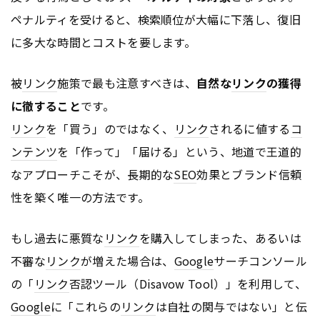
ペナルティを受けると、検索順位が大幅に下落し、復旧
に多大な時間とコストを要します。
被
リンク
施策で最も注意すべきは、
自然な
リンク
の獲得
に徹すること
です。
リンク
を「買う」のではなく、
リンク
されるに値する
コ
ンテンツ
を「作って」「届ける」という、地道で王道的
なアプローチこそが、長期的な
SEO
効果とブランド信頼
性を築く唯一の方法です。
もし過去に悪質な
リンク
を購入してしまった、あるいは
不審な
リンク
が増えた場合は、
Google
サーチコンソール
の「
リンク
否認ツール（Disavow Tool）」を利用して、
Google
に「これらの
リンク
は自社の関与ではない」と伝