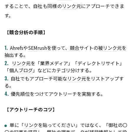
することで、自社も同様の
リンク
元にアプローチできま
す。
【
競合分析の手順
】
Ahrefsや
SEM
rushを使って、競合サイトの被
リンク
元を
抽出する。
リンク
元を「業界メディア」「ディレクトリサイト」
「個人
ブログ
」などにカテゴリ分けする。
自社でもアプローチ可能な
リンク
元をリストアップす
る。
優先順位をつけてアウトリーチを実施する。
【
アウトリーチのコツ
】
単に「
リンク
を貼ってください」ではなく、「御社の〇
〇の記事を拝見し、弊社の調査データが補足情報として役