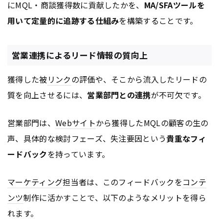
にMQL・商談獲得数に貢献したかを、
MA/SFAツールを
用いて定量的に追跡する仕組み
を構築することです。
営業連携によるリード情報の質向上
獲得した被
リンク
の評価や、そこから流入したリードの
質を向上させるには、
営業部門との連携
が不可欠です。
営業部門は、
Webサイト
から獲得したMQLの顧客の生の
声、具体的な検討フェーズ、失注要因という
貴重なフィ
ードバック
を持っています。
マーケティング
担当者は、このフィードバックを
コンテ
ンツ
制作に活かすことで、以下のようなメリットを得ら
れます。