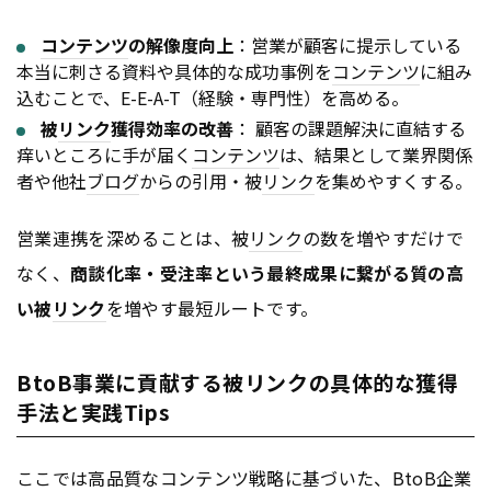
コンテンツ
の解像度向上
：営業が顧客に提示している
本当に刺さる資料や具体的な成功事例を
コンテンツ
に組み
込むことで、E-E-A-T（経験・専門性）を高める。
被
リンク
獲得効率の改善
： 顧客の課題解決に直結する
痒いところに手が届く
コンテンツ
は、結果として業界関係
者や他社
ブログ
からの引用・被
リンク
を集めやすくする。
営業連携を深めることは、被
リンク
の数を増やすだけで
なく、
商談化率・受注率という最終成果に繋がる質の高
い被
リンク
を増やす最短ルートです。
BtoB事業に貢献する被リンクの具体的な獲得
手法と実践Tips
ここでは高品質な
コンテンツ
戦略に基づいた、
BtoB
企業