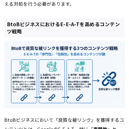
える対処を行う必要があります。
BtoBビジネスにおけるE-E-A-Tを高めるコンテン
ツ戦略
BtoB
ビジネスにおいて「良質な被
リンク
」を獲得する
コ
ンテンツ
とは、
Google
のE-E-A-T、特に「
専門性」と