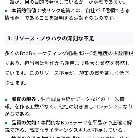
「誰が、何の目的で発信しているか」が明確であるか。
本質的価値
：被
リンク
施策とは、自社が「信頼できる
情報源」であることを証明する活動そのものです。
3. リソース・ノウハウの深刻な不足
多くの
BtoB
マーケティング
組織は3〜5名程度の少数精鋭
であり、担当者は制作から運用まで膨大な業務を兼務し
ています。このリソース不足が、施策の質を著しく低下
させます。
調査の限界
：独自調査や統計データなどの「一次情
報」を作る工数がなく、他社の焼き直し
コンテンツ
になり
がちである。
品質の欠如
：専門的な
BtoB
テーマを平易かつ正確に解
説できる、高度なライティングスキルが不足している。