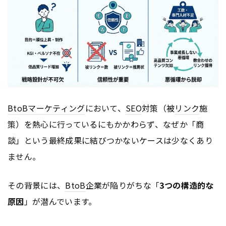
BtoB
マーケティング
において、
SEO
対策（被
リンク
施
策）を熱心に行っているにもかかわらず、なぜか「商
談」という最終成果に結びつかないケースは少なくあり
ません。
その背景には、
BtoB
企業が陥りがちな「
3つの構造的な
原因
」が潜んでいます。