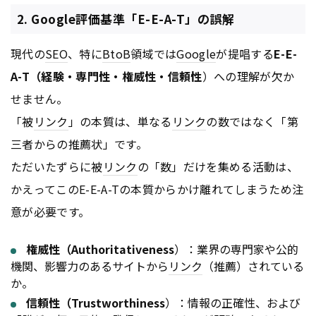
2. Google評価基準「E-E-A-T」の誤解
現代の
SEO
、特に
BtoB
領域では
Google
が提唱する
E-E-
A-T（経験・専門性・権威性・信頼性
）への理解が欠か
せません。
「被
リンク
」の本質は、単なる
リンク
の数ではなく「第
三者からの推薦状」です。
ただいたずらに被
リンク
の「数」だけを集める活動は、
かえってこのE-E-A-Tの本質からかけ離れてしまうため注
意が必要です。
権威性（Authoritativeness
）：業界の専門家や公的
機関、影響力のあるサイトから
リンク
（推薦）されている
か。
信頼性（Trustworthiness
）：情報の正確性、および