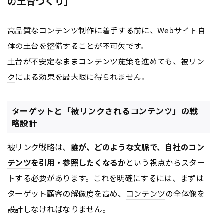
の土台づくり」
高品質な
コンテンツ
制作に着手する前に、
Webサイト
自
体の土台を整備することが不可欠です。
土台が不安定なまま
コンテンツ
施策を進めても、被
リン
ク
による効果を最大限に得られません。
ターゲットと「被リンクされるコンテンツ」の戦
略設計
被
リンク
戦略は、
誰が、どのような文脈で、自社の
コン
テンツ
を引用・参照したくなるか
という視点からスター
トする必要があります。これを明確にするには、まずは
ターゲット顧客の解像度を高め、
コンテンツ
の全体像を
設計しなければなりません。