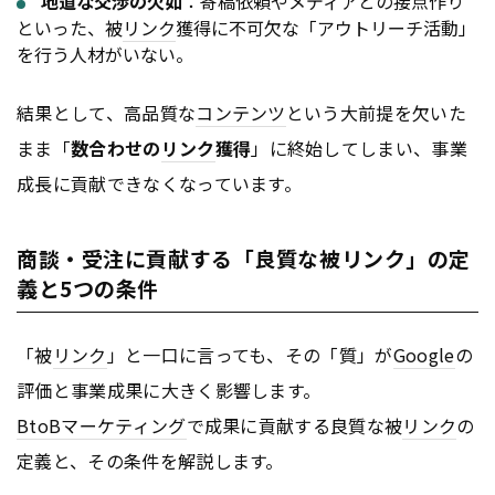
地道な交渉の欠如
：寄稿依頼やメディアとの接点作り
といった、被
リンク
獲得に不可欠な「アウトリーチ活動」
を行う人材がいない。
結果として、高品質な
コンテンツ
という大前提を欠いた
まま「
数合わせの
リンク
獲得
」に終始してしまい、事業
成長に貢献できなくなっています。
商談・受注に貢献する「良質な被リンク」の定
義と5つの条件
「被
リンク
」と一口に言っても、その「質」が
Google
の
評価と事業成果に大きく影響します。
BtoB
マーケティング
で成果に貢献する良質な被
リンク
の
定義と、その条件を解説します。