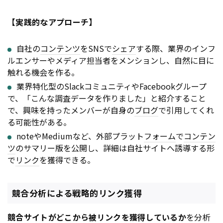
【実践的なアプローチ】
自社の
コンテンツ
をSNSで
シェア
する際、業界のインフ
ルエンサーやメディア担当者をメンションし、自然に目に
触れる機会を作る。
業界特化型のSlackコミュニティやFacebookグループ
で、「こんな調査データを作りました」と紹介すること
で、興味を持ったメンバーが自身の
ブログ
で引用してくれ
る可能性がある。
noteやMediumなど、外部プラット
フォーム
で
コンテン
ツ
のサマリー版を公開し、詳細は自社サイトへ誘導する形
で
リンク
を獲得できる。
競合分析による戦略的リンク獲得
競合サイトがどこから被
リンク
を獲得しているか
を分析