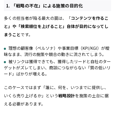
1. 「戦略の不在」による施策の目的化
多くの担当者が陥る最大の罠は、「
コンテンツ
を作るこ
と」や「検索順位を上げること」自体が目的になってし
まうこと
です。
理想の顧客像（ペルソナ）や事業目標（
KPI
/
KGI
）が曖
昧なまま、流行の施策や競合の動きに流されてしまう。
被
リンク
は獲得できても、獲得したリードと自社のター
ゲットがズレてしまい、商談につながらない「質の低いリ
ード」ばかりが増える。
このケースではまず「誰に、何を、いつまでに提供し、
いくら売り上げるか」という
戦略設計
を施策の土台に据
える必要があります。