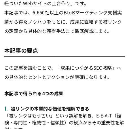
紐づいた
Webサイト
の土台作り」です。
本記事では、6,650社以上の
BtoB
マーケティング
支援実
績から得たノウハウをもとに、成果に直結する被
リンク
の定義から具体的な獲得手法まで徹底解説します。
本記事の要点
この記事を読むことで、「成果につながる
SEO
戦略」へ
の具体的なヒントとアクションが明確になります。
本記事で得られる4つの成果
被
リンク
の本質的な価値を理解できる
「被
リンク
はもう古い」という誤解を解き、E-E-A-T（経
験・専門性・権威性・信頼性）の観点からその重要性を解