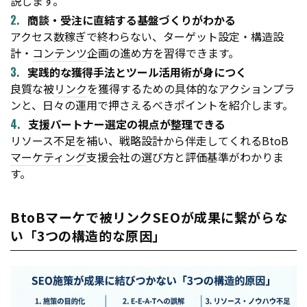
説します。
商談・受注に直結する基盤づくりがわかる
アクセス数稼ぎで終わらない、ターゲット設定・構造設
計・
コンテンツ
企画の進め方を習得できます。
実践的な獲得手法とツール活用術が身につく
良質な被
リンク
を獲得するための具体的なアクションプラ
ンと、日々の運用で押さえるべきポイントを紹介します。
支援パートナー選定の視点が整理できる
リソース不足を補い、戦略設計から伴走してくれる
BtoB
マーケティング
支援会社の選び方と評価基準がわかりま
す。
BtoBマーケで被リンクSEOが成果に繋がらな
い「3つの構造的な原因」