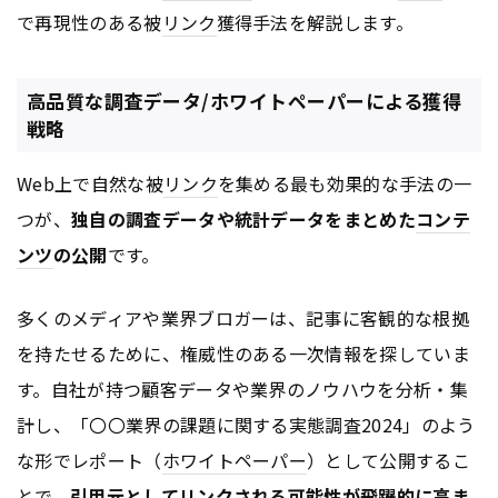
で再現性のある被
リンク
獲得手法を解説します。
高品質な調査データ/ホワイトペーパーによる獲得
戦略
Web上で自然な被
リンク
を集める最も効果的な手法の一
つが、
独自の調査データや統計データをまとめた
コンテ
ンツ
の公開
です。
多くのメディアや業界ブロガーは、記事に客観的な根拠
を持たせるために、権威性のある一次情報を探していま
す。自社が持つ顧客データや業界のノウハウを分析・集
計し、「〇〇業界の課題に関する実態調査2024」のよう
な形でレポート（
ホワイトペーパー
）として公開するこ
とで、
引用元として
リンク
される可能性が飛躍的に高ま