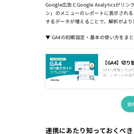
Google
広告
と
Google
Analyticsが
リン
ン」のメニューのレポートに表示される
するデータが増えることで、解析がより
▼ GA4の初期設定・基本の使い方をま
【GA4】切
GA4へ移管したば
法、レポートの見
資
連携にあたり知っておくべき