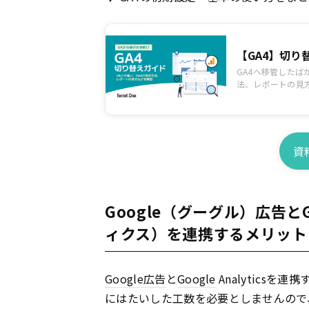
【GA4】切
GA4へ移管したば
法、レポートの見
資
Google（グーグル）広告とGo
ィクス）を連携するメリット
Google
広告
と
Google
Analytics
にはたいした工数を必要としませんので