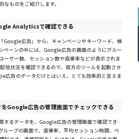
的なものをご紹介します。
le Analyticsで確認できる
る「
Google
広告
」から、
キャンペーン
やキーワード、検
ンペーン
の中には、
Google
広告
の画面のようにグルー
ユーザー数、
セッション
数や直帰率などが表示されま
の配信状況を確認できるので、両方のツールを起動させ
le
広告
のデータだけとはいえ、とても効率的と言えま
のデータをGoogle広告の管理画面でチェックできる
関するデータを、
Google
広告
の管理画面で確認でき
グループの画面で、直帰率、平均
セッション
時間、
ペ
便利です。連携設定をしなければ、
Google
広告
の画