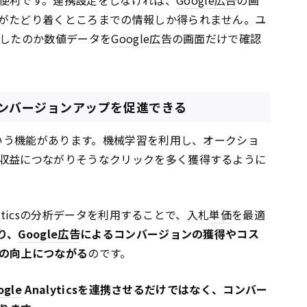
がたどり着くところまでの情報しか得られません。ユ
したのか数値データを
Google
広告
の画面だけで確認
ンバージョンアップを促進できる
いう機能があります。機械学習を利用し、オークショ
収益につながりそうなクリックを多く獲得するように
lyticsの分析データを利用することで、入札
単価
を最適
り、
Google
広告
によるコンバージョンの獲得やコス
の向上につながる
のです。
ogle
Analyticsを連携させるだけではなく、コンバー