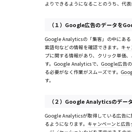
よりできるようになることのうち、代表
（１）Google広告のデータをGoog
Google
Analyticsの「集客」の中にあ
索語句などの情報を確認できます。
キャ
プに関する情報があり、クリック
単価
、
す。
Google
Analyticsで、
Google
広告
る必要がなく作業がスムーズです。
Goog
す。
（２）Google Analytics
Google
Analyticsが取得している
広告
に
るようになります。
キャンペーン
と
広告
ージ
／
セッション
などを表示できるので