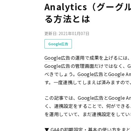
Analytics（グ
る方法とは
更新日: 2021年01月07日
Google広告
Google
広告
の運用で成果を上げるには
Google
広告
の管理画面だけではなく、
G
べきでしょう。
Google
広告
と
Google
A
す。一度連携してしまえば済みますので
この記事では、
Google
広告
と
Google
A
く、連携設定をすることで、何ができる
を運用していて、まだ連携設定をしてい
▼ GA4の初期設定・基本の使い方をま