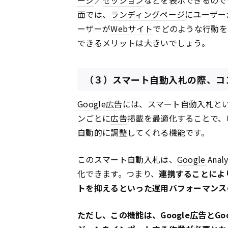
面では、
ランディングページ
にユーザー
ーザーが
Webサイト
でどのような行動を
できるメリットは大きいでしょう。
（３）スマート自動入札の際、コ
Google
広告
には、スマート自動入札と
ンごとに
広告
掲載を最適化することで、
自動的に調整してくれる機能です。
このスマート自動入札は、
Google
Ana
化できます。つまり、
連携することによ
トを抑えるといった運用パフォーマンス
ただし、この機能は、
Google
広告
と
Go