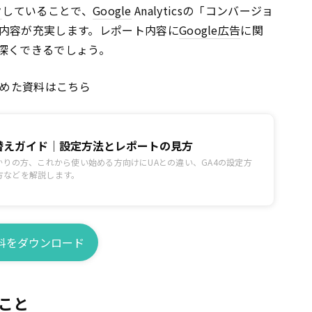
ク
していることで、
Google
Analyticsの「コンバージョ
内容が充実します。レポート内容に
Google
広告
に関
深くできるでしょう。
とめた資料はこちら
り替えガイド｜設定方法とレポートの見方
かりの方、これから使い始める方向けにUAとの違い、GA4の設定方
方などを解説します。
料をダウンロード
こと