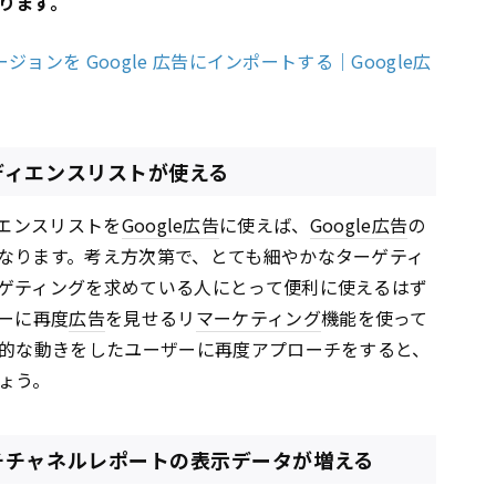
ります。
ジョンを Google 広告にインポートする｜Google広
のオーディエンスリストが使える
ディエンスリストを
Google
広告
に使えば、
Google
広告
の
なります。考え方次第で、とても細やかなターゲティ
ゲティングを求めている人にとって便利に使えるはず
ーに再度
広告
を見せるリ
マーケティング
機能を使って
的な動きをしたユーザーに再度アプローチをすると、
ょう。
sのマルチチャネルレポートの表示データが増える