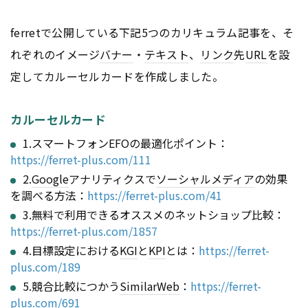
ferretで公開している下記5つのカリキュラム記事を、そ
れぞれのイメージ
バナー
・
テキスト
、
リンク
先
URL
を設
定してカルーセルカードを作成しました。
カルーセルカード
1.スマートフォンEFOの最適化ポイント：
https://ferret-plus.com/111
2.
Google
アナリティクスで
ソーシャルメディア
の効果
を調べる方法：
https://ferret-plus.com/41
3.無料で利用できるオススメのネットショップ比較：
https://ferret-plus.com/1857
4.目標設定における
KGI
と
KPI
とは：
https://ferret-
plus.com/189
5.競合比較につかう
SimilarWeb
：
https://ferret-
plus.com/691