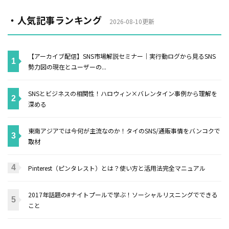
・人気記事ランキング
2026-08-10更新
【アーカイブ配信】SNS市場解説セミナー｜実行動ログから見るSNS
勢力図の現在とユーザーの...
SNSとビジネスの相関性！ハロウィン×バレンタイン事例から理解を
深める
東南アジアでは今何が主流なのか！タイのSNS/通販事情をバンコクで
取材
Pinterest（ピンタレスト）とは？使い方と活用法完全マニュアル
2017年話題の#ナイトプールで学ぶ！ソーシャルリスニングでできる
こと