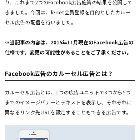
り、これまで2つのFacebook
広告
施策の結果を公開して
きました。今回は、ferret会員登録を目的としたカルー
セル
広告
の配信を行いました。
※当記事の内容は、2015年11月現在のFacebook
広告
の
仕様です。変更の可能性があることをご了承ください。
Facebook広告のカルーセル広告とは？
カルーセル
広告
とは、1つの
広告
ユニットで3つから5つ
までのイメージ
バナー
と
テキスト
を表示し、それぞれに
異なる
リンク
先
URL
を設定することもできる
広告
です。