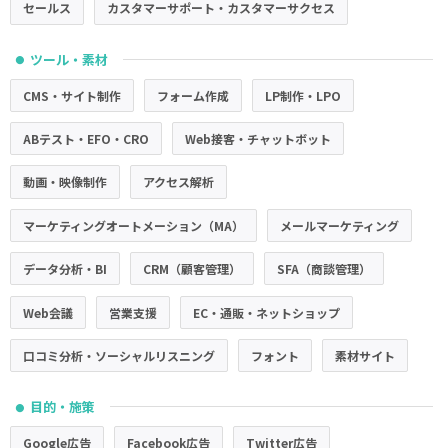
セールス
カスタマーサポート・カスタマーサクセス
ツール・素材
●
CMS・サイト制作
フォーム作成
LP制作・LPO
ABテスト・EFO・CRO
Web接客・チャットボット
動画・映像制作
アクセス解析
マーケティングオートメーション（MA）
メールマーケティング
データ分析・BI
CRM（顧客管理）
SFA（商談管理）
Web会議
営業支援
EC・通販・ネットショップ
口コミ分析・ソーシャルリスニング
フォント
素材サイト
目的・施策
●
Google広告
Facebook広告
Twitter広告