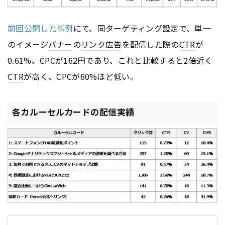
前回公開した事例
にて、同ターゲティング設定で、単一
のイメージ
バナー
の
リンク
広告
を配信した際の
CTR
が
0.61%、CPCが162円であり、これと比較すると2倍近く
CTR
が高く、CPCが60%ほど低い。
各カルーセルカードの配信実績