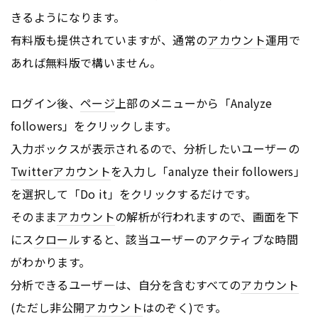
きるようになります。
有料版も提供されていますが、通常の
アカウント
運用で
あれば無料版で構いません。
ログイン後、
ページ
上部のメニューから「Analyze
followers」をクリックします。
入力ボックスが表示されるので、分析したいユーザーの
Twitter
アカウント
を入力し「analyze their followers」
を選択して「Do it」をクリックするだけです。
そのまま
アカウント
の解析が行われますので、画面を下
にス
クロール
すると、該当ユーザーのアクティブな時間
がわかります。
分析できるユーザーは、自分を含むすべての
アカウント
(ただし非公開
アカウント
はのぞく)です。