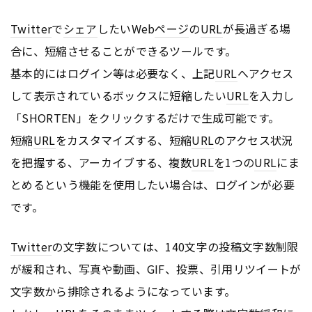
Twitter
で
シェア
したいWeb
ページ
の
URL
が長過ぎる場
合に、短縮させることができるツールです。
基本的にはログイン等は必要なく、上記
URL
へアクセス
して表示されているボックスに短縮したい
URL
を入力し
「SHORTEN」をクリックするだけで生成可能です。
短縮
URL
をカスタマイズする、短縮
URL
のアクセス状況
を把握する、アーカイブする、複数
URL
を1つの
URL
にま
とめるという機能を使用したい場合は、ログインが必要
です。
Twitter
の文字数については、140文字の投稿文字数制限
が緩和され、写真や動画、GIF、投票、引用リツイートが
文字数から排除されるようになっています。