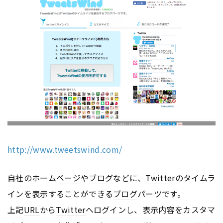
http://www.tweetswind.com/
自社のホーム
ページ
や
ブログ
などに、
Twitter
のタイムラ
インを表示することができる
ブログ
パーツです。
上記
URL
から
Twitter
へログインし、表示内容をカスタマ