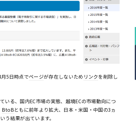
年8月5日時点で
ページ
が存在しないため
リンク
を削除し
ている、国内EC市場の実態、越境ECの市場動向につ
、
BtoB
ともに前年より拡大、日本・米国・中国の3ヵ
という結果が出ています。