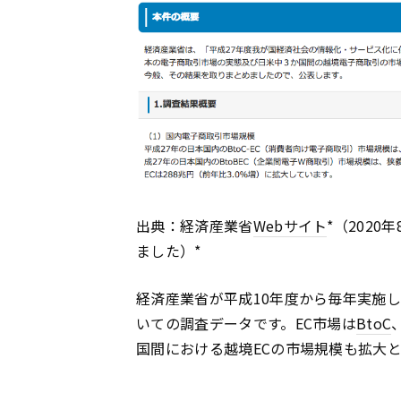
出典：経済産業省
Webサイト
*（2020
ました）*
経済産業省が平成10年度から毎年実施し
いての調査データです。EC市場は
BtoC
国間における越境ECの市場規模も拡大