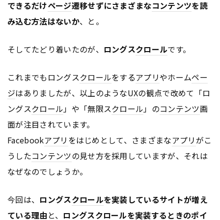
できるだけ
ページ
遷移せずにさまざまな
コンテンツ
を読
み込む方法はないか
、と。
そしてたどり着いたのが、
ロングス
クロール
です。
これまでもロングス
クロール
をする
アプリ
やホーム
ペー
ジ
はありましたが、以上のような
UX
の観点で改めて「ロ
ングス
クロール
」や「無限ス
クロール
」の
コンテンツ
画
面が注目されています。
Facebook
アプリ
をはじめとして、さまざまな
アプリ
がこ
うした
コンテンツ
の見せ方を採用していますが、それは
なぜなのでしょうか。
今回は、
ロングス
クロール
を実装しているサイトが増え
ている理由
と、
ロングス
クロール
を実装するときのポイ