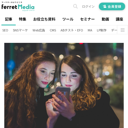
ログイン
会員登録
記事
特集
お役立ち資料
ツール
セミナー
動画
講座
SEO
SNSマーケ
Web広告
CMS
ABテスト・EFO
MA
LP制作
データ分析