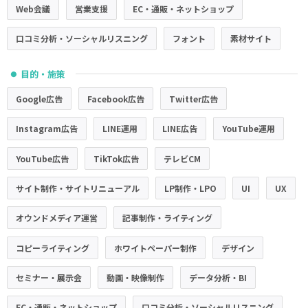
Web会議
営業支援
EC・通販・ネットショップ
口コミ分析・ソーシャルリスニング
フォント
素材サイト
目的・施策
●
Google広告
Facebook広告
Twitter広告
Instagram広告
LINE運用
LINE広告
YouTube運用
YouTube広告
TikTok広告
テレビCM
サイト制作・サイトリニューアル
LP制作・LPO
UI
UX
オウンドメディア運営
記事制作・ライティング
コピーライティング
ホワイトペーパー制作
デザイン
セミナー・展示会
動画・映像制作
データ分析・BI
EC・通販・ネットショップ
口コミ分析・ソーシャルリスニング