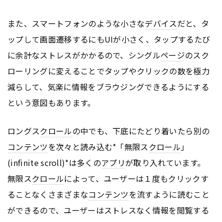
また、スマートフォンのような小さな
デバイス
だと、タ
ップして画面遷移するにも
UI
が小さく、タップするたび
に余計なストレスがかかるので、シングル
ページ
のスク
ローリングに変えることでタップやクリックの数を極力
減らして、気楽に情報をブラウジングできるようにする
という意図もあります。
ロングス
クロール
の中でも、下底にたどり着いたら別の
コンテンツ
を次々と読み込む*「無限ス
クロール
」
(infinite scroll)*は多くの
アプリ
が取り入れています。
無限ス
クロール
によって、ユーザーは１度もクリックす
ることなくさまざまな
コンテンツ
を流すように読むこと
ができるので、ユーザーはストレスなく情報を閲覧する