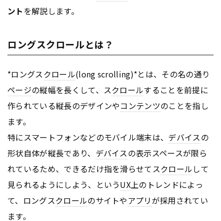
ント
を解説します。
ロングスクロールとは？
*ロングス
クロール
(long scrolling)*とは、その名の通り
ページ
の縦幅を長くして、ス
クロール
することを前提に
作られている縦長のデザインや
コンテンツ
のことを指し
ます。
特にスマートフォンなどのモバイル端末は、
デバイス
の
形状自体が縦長であり、
デバイス
の表示スペースが限ら
れているため、できるだけ指を滑らせてス
クロール
して
見られるようにしよう、という
UX
上のトレンドによっ
て、ロングス
クロール
のサイトや
アプリ
が採用されてい
ます。