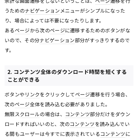
余計な画面遷移をしないということは、
ページ
遷移を行
うための
ナビゲーション
メニューがシンプルになった
り、場合によっては不要になったりします。
ある
ページ
から次の
ページ
に遷移するためのボタンがな
いので、その分
ナビゲーション
部分がすっきりするので
す。
2. コンテンツ全体のダウンロード時間を短くする
ことができる
ボタンや
リンク
をクリックして
ページ
遷移を行う場合、
次の
ページ
全体を読み込む必要がありました。
無限ス
クロール
の場合は、
コンテンツ
部分だけをダウン
ロードすればいいのと、次の
コンテンツ
を読み込んでい
る間もユーザーは今すでに表示されている
コンテンツ
に