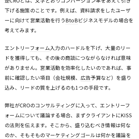
逆CROとは、文字どおりコンバージョン率をあえて引き
下げる施策のことです。例えば、資料請求をしたユーザ
ーに向けて営業活動を行う
BtoB
ビジネスモデルの場合を
考えてみます。
エントリー
フォーム
入力のハードルを下げ、大量のリー
ドを獲得しても、その後の商談につながらなければ意味
がありません。営業活動を効率化したいのであれば、事
前に確認したい項目（会社規模、
広告
予算など）を盛り
込み、リードの質を上げるのも1つの手段です。
弊社がCROの
コンサルティング
に入って、エントリー
フ
ォーム
について議論する場合、まずクライアントにKISS
の法則を伝えます。そこから、盛り込むべき情報は何な
のか、そもそもの
マーケティング
ゴールは何かを議論を