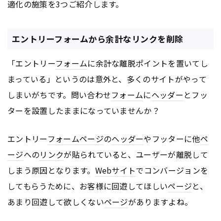
適化の施策を3つご紹介します。
エントリーフォームから余計なリンクを削除
「エントリー
フォーム
に余計な離脱ポイントを置いてし
まっている」というのは意外と、多くのサイトがやって
しまいがちです。問い合わせ
フォーム
に
ヘッダー
とフッ
ターを設置したままになっていませんか？
エントリー
フォーム
ページ
の
ヘッダー
やフッターに他
ペ
ージ
への
リンク
が貼られていると、ユーザーが離脱して
しまう原因となります。
Webサイト
でコンバージョンを
してもらうために、お客様に回遊してほしい
ページ
と、
あまり回遊して欲しくない
ページ
がありますよね。