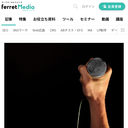
ログイン
会員登録
記事
特集
お役立ち資料
ツール
セミナー
動画
講座
SEO
SNSマーケ
Web広告
CMS
ABテスト・EFO
MA
LP制作
データ分析