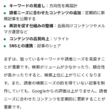
キーワードの見直し
：方向性を再設計
読者ニーズに合わせた
コンテンツ
の追加
：定期的に新
規記事を公開する
再訪を促す仕組みの整備
：会員向け
コンテンツ
や
メル
マガ
運営など
コンテンツ
の品質向上
：リライト
SNSとの連携
：記事の
シェア
まずは、狙っているキーワードや読者ニーズを見直すこ
とが重要です。検索ボリュームが少なかったり、競合性
が高かったりすると、検索上位に上がりにくくなりま
す。また、読者の検索ニーズの的を得ていない記事を制
作していても、
Google
からの評価は上がりません。読者
ニーズに合わせた
コンテンツ
を定期的に更新することが
重要です。