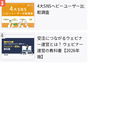
4大SNSヘビーユーザー比
較調査
受注につながるウェビナ
ー運営とは？ ウェビナー
運営の教科書【2026年
版】