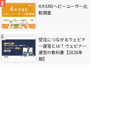
4大SNSヘビーユーザー比
較調査
受注につながるウェビナ
ー運営とは？ ウェビナー
運営の教科書【2026年
版】