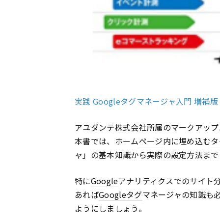
実践 Googleタグマネージャ入門 増補版 
アユダンテ株式会社所属のマークアップ
本書では、ホーム
ページ
内に埋め込む
タ
ャ」の基本知識から実際の設定方法まで
特に
Google
アナリティクスでのサイト分
あれば
Google
タグ
マネージャの知識も
ようにしましょう。