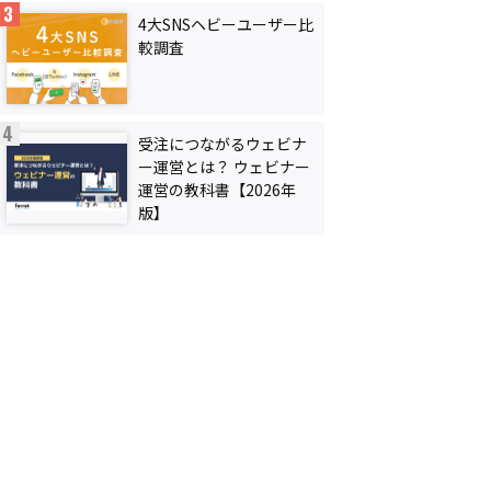
4大SNSヘビーユーザー比
較調査
受注につながるウェビナ
ー運営とは？ ウェビナー
運営の教科書【2026年
版】