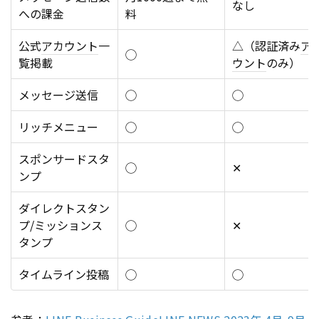
なし
への課金
料
公式
アカウント
一
△（認証済み
ア
◯
覧掲載
ウント
のみ）
メッセージ送信
◯
◯
リッチメニュー
◯
◯
スポンサードスタ
◯
✕
ンプ
ダイレクトスタン
プ/ミッションス
◯
✕
タンプ
タイムライン投稿
◯
◯