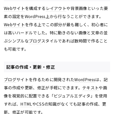
Webサイト
を構成する
レイアウト
や背景画像といった要
素の設定を
WordPress
上から行なうことができます。
Webサイト
を作る上でこの部分が最も難しく、初心者に
は高いハードルでした。特に動きのない画像と文章の並
ぶシンプルな
ブログ
スタイルであれば数時間で作ること
も可能です。
記事の作成・更新・修正
ブログ
サイトを作るために開発された
WordPress
は、記
事の作成や更新、修正が手軽にできます。
テキスト
や画
像を視覚的に配置できる「ビジュアルエディタ」を使用
すれば、
HTML
や
CS
Sの知識がなくても記事の作成、更
新、修正が可能です。