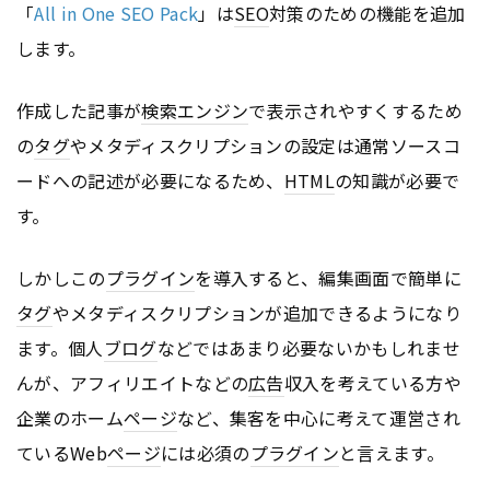
「
All in One SEO Pack
」は
SEO
対策のための機能を追加
します。
作成した記事が
検索エンジン
で表示されやすくするため
の
タグ
やメタディスクリプションの設定は通常ソースコ
ードへの記述が必要になるため、
HTML
の知識が必要で
す。
しかしこの
プラグイン
を導入すると、編集画面で簡単に
タグ
やメタディスクリプションが追加できるようになり
ます。個人
ブログ
などではあまり必要ないかもしれませ
んが、アフィリエイトなどの
広告
収入を考えている方や
企業のホーム
ページ
など、集客を中心に考えて運営され
ているWeb
ページ
には必須の
プラグイン
と言えます。