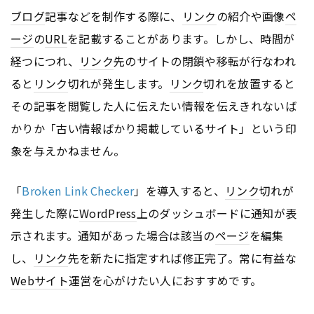
ブログ
記事などを制作する際に、
リンク
の紹介や画像
ペ
ージ
の
URL
を記載することがあります。しかし、時間が
経つにつれ、
リンク
先のサイトの閉鎖や移転が行なわれ
ると
リンク
切れが発生します。
リンク
切れを放置すると
その記事を閲覧した人に伝えたい情報を伝えきれないば
かりか「古い情報ばかり掲載しているサイト」という印
象を与えかねません。
「
Broken Link Checker
」を導入すると、
リンク
切れが
発生した際に
WordPress
上のダッシュボードに通知が表
示されます。通知があった場合は該当の
ページ
を編集
し、
リンク
先を新たに指定すれば修正完了。常に有益な
Webサイト
運営を心がけたい人におすすめです。