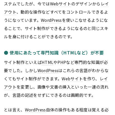
ステムでしたが、今では
Webサイト
のデザインから
レイ
アウト
、動的な操作などすべてをコントロールできるよ
うになっています。
WordPress
を使いこなせるようにな
ることで、サイト制作ができるようになるのと同じスキ
ルを身に付けることができるのです。
● 使用にあたって専門知識（HTMLなど）が不要
サイト制作といえば
HTML
やPHPなど専門的な知識が必
要でした。しかし
WordPress
はこれらの言語がわからな
くてもサイト制作ができます。
Webサイト
を作り、
レイ
アウト
を変更し、画像や文書の挿入といった一連の流れ
が、言語の記述をせずにできるのは画期的です。
とは言え、
WordPress
自体の操作もある程度は覚える必