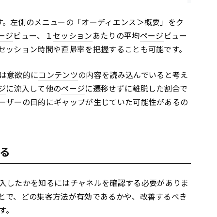
す。左側のメニューの「オーディエンス＞概要」をク
ージ
ビュー、１
セッション
あたりの平均
ページ
ビュー
セッション
時間や直帰率を把握することも可能です。
は意欲的に
コンテンツ
の内容を読み込んでいると考え
ジ
に流入して他の
ページ
に遷移せずに離脱した割合で
ーザーの目的にギャップが生じていた可能性があるの
る
入したかを知るにはチャネルを確認する必要がありま
とで、どの集客方法が有効であるかや、改善するべき
す。