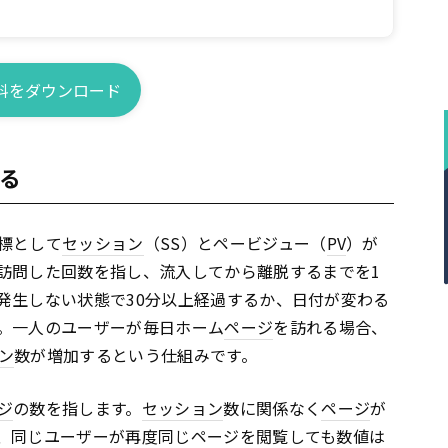
料をダウンロード
る
標として
セッション
（SS）とペービジュー（
PV
）が
訪問した回数を指し、流入してから離脱するまでを1
発生しない状態で30分以上経過するか、日付が変わる
。一人のユーザーが毎日ホーム
ページ
を訪れる場合、
ン
数が増加するという仕組みです。
ジ
の数を指します。
セッション
数に関係なく
ページ
が
、同じユーザーが再度同じ
ページ
を閲覧しても数値は