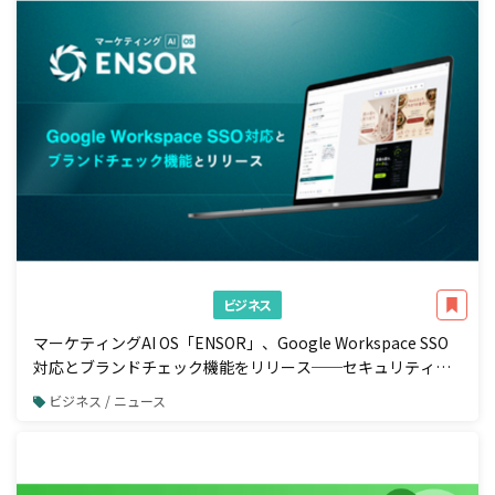
ビジネス
マーケティングAI OS「ENSOR」、Google Workspace SSO
対応とブランドチェック機能をリリース──セキュリティ強
化と広告配信前の自動コンプラ検知を一体で実現
ビジネス / ニュース