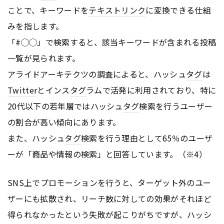
ことで、キーワードを
テキスト
リンク
に変換できる仕組
みを指します。
「#◯◯」で検索すると、該当キーワードが含まれる投稿
一覧が見られます。
アライドアーキテクツの調査によると、ハッシュ
タグ
は
Twitter
とインス
タグ
ラムで活発に利用されており、特に
20代以下の若年層ではハッシュ
タグ
検索を行うユーザー
の割合が高い傾向にあります。
また、ハッシュ
タグ
検索を行う理由として65％のユーザ
ーが「商品や情報の検索」と回答しています。（※4）
SNS上でプロモーションを行うと、ターゲット外のユー
ザーにも拡散され、リーチ数に対しての効果がそれほど
得られなかったという失敗が起こりがちですが、ハッシ