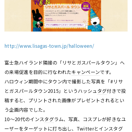
http://www.lisagas-town.jp/halloween/
富士急ハイランド隣接の「リサとガスパールタウン」へ
の来場促進を目的に行なわれた
キャンペーン
です。
ハロウィン期間中にタウン内で撮影した写真を「#リサ
とガスパールタウン2015」というハッシュ
タグ
付きで投
稿すると、プリントされた画像がプレゼントされるとい
う企画内容でした。
10～20代のインス
タグ
ラム、写真、コスプレが好きなユ
ーザーをターゲットに打ち出し、
Twitter
とインス
タグ