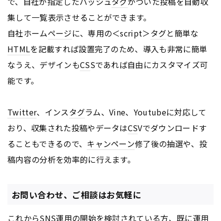
で、自社が指定したハッシュ
タグ
がついた投稿を自動収
集して一覧表示させることができます。
自社ホーム
ページ
に、専用の＜script＞
タグ
と簡単な
HTML
を記載すれば設置完了のため、導入も非常に簡単
なうえ、デザインも
CS
Sであれば自由にカスタマイズ可
能です。
Twitter
、インス
タグ
ラム、Vine、Youtubeに対応して
おり、収集された投稿やデータは
CS
Vでダウンロードす
ることもできるので、
キャンペーン
修了後の抽選や、投
稿内容の分析を効率的に行えます。
お問い合わせ、ご相談はお気軽に
これからSNS運用の開始を検討されている方、既に運用