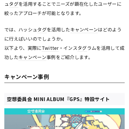
ュ
タグ
を活用することでニーズが顕在化したユーザーに
絞ったアプローチが可能となります。
では、ハッシュ
タグ
を活用した
キャンペーン
はどのよう
に行えばいいのでしょうか。
以下より、実際に
Twitter
・インス
タグ
ラムを活用して成
功した
キャンペーン
事例をご紹介します。
キャンペーン事例
空想委員会 MINI ALBUM『GPS』特設サイト