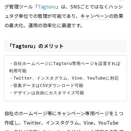
グ
管理ツール「
Tagtoru
」は、SNSごとではなくハッシ
ュ
タグ
単位での管理が可能であり、
キャンペーン
の効果
の最大化、運用の効率化に最適です。
「Tagtoru」のメリット
・自社ホームページにTagtoru専用ページを設置すれば
利用可能

・Twitter、インスタグラム、Vine、YouTubeに対応

・収集データはCSVダウンロード可能

自社のホーム
ページ
等に
キャンペーン
専用
ページ
を１つ
作成し、
Twitter
、インス
タグ
ラム、Vine、YouTube