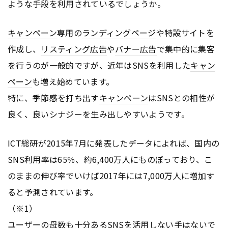
ような手段を利用されているでしょうか。
キャンペーン
専用の
ランディングページ
や特設サイトを
作成し、
リスティング広告
や
バナー
広告
で集中的に集客
を行うのが一般的ですが、近年はSNSを利用した
キャン
ペーン
も増え始めています。
特に、季節感を打ち出す
キャンペーン
はSNSとの相性が
良く、良いシナジーを生み出しやすいようです。
ICT総研が2015年7月に発表したデータによれば、国内の
SNS利用率は65％、約6,400万人にものぼっており、こ
のままの伸び率でいけば2017年には7,000万人に増加す
ると予測されています。
（※1）
ユーザーの母数も十分あるSNSを活用しない手はないで