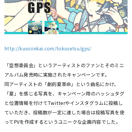
http://kusoiinkai.com/tokusetsu/gps/
「空想委員会」というアーティストのファンとそのミニ
アルバム発売時に実施された
キャンペーン
です。
同アーティストの「劇的夏革命」という曲名にかけ、
「夏」を感じる写真を、
キャンペーン
用のハッシュ
タグ
と位置情報を付けて
Twitter
やインス
タグ
ラムに投稿し
ていただき、投稿数が一定に達した場合は投稿写真を使
って
PV
を作成するというユニークな企画内容でした。