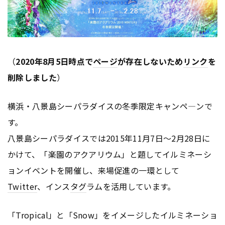
（
2020年8月5日時点で
ページ
が存在しないため
リンク
を
削除しました
）
横浜・八景島シーパラダイスの冬季限定キャンペ―ンで
す。
八景島シーパラダイスでは2015年11月7日～2月28日に
かけて、「楽園のアクアリウム」と題してイルミネーシ
ョンイベントを開催し、来場促進の一環として
Twitter
、インス
タグ
ラムを活用しています。
「Tropical」と「Snow」をイメージしたイルミネーショ