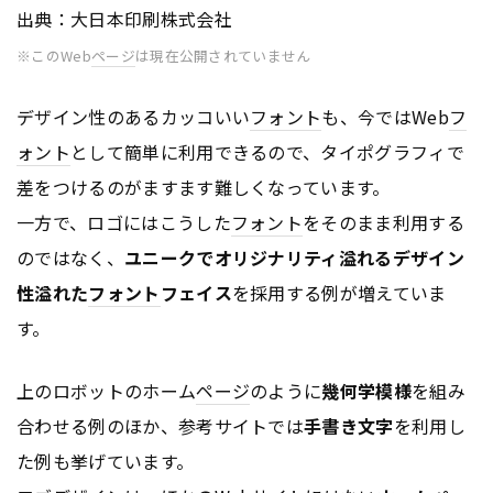
出典：大日本印刷株式会社
※このWeb
ページ
は現在公開されていません
デザイン性のあるカッコいい
フォント
も、今ではWeb
フ
ォント
として簡単に利用できるので、タイポグラフィで
差をつけるのがますます難しくなっています。
一方で、ロゴにはこうした
フォント
をそのまま利用する
のではなく、
ユニークでオリジナリティ溢れるデザイン
性溢れた
フォント
フェイス
を採用する例が増えていま
す。
上のロボットのホーム
ページ
のように
幾何学模様
を組み
合わせる例のほか、参考サイトでは
手書き文字
を利用し
た例も挙げています。