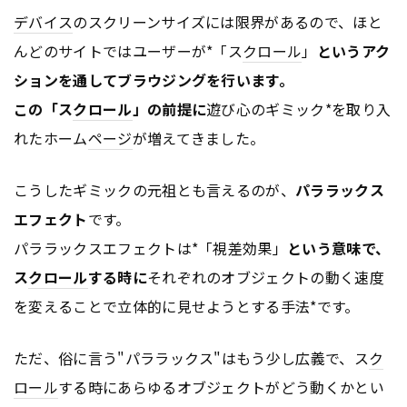
デバイス
のスクリーンサイズには限界があるので、ほと
んどのサイトではユーザーが*「ス
クロール
」
というアク
ションを通してブラウジングを行います。
この「ス
クロール
」の前提に
遊び心のギミック*を取り入
れたホーム
ページ
が増えてきました。
こうしたギミックの元祖とも言えるのが、
パララックス
エフェクト
です。
パララックスエフェクトは*「視差効果」
という意味で、
ス
クロール
する時に
それぞれのオブジェクトの動く速度
を変えることで立体的に見せようとする手法*です。
ただ、俗に言う"パララックス"はもう少し広義で、ス
ク
ロール
する時にあらゆるオブジェクトがどう動くかとい