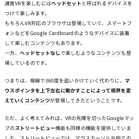
通常VRを楽しむには
ヘッドセット
と呼ばれる
デバイス
を
つけて楽しみます。
もちろんVR対応のブラウザは登場していて、スマートフ
ォンなどを
Google
Cardboardのような
デバイス
に装着
して楽しむ
コンテンツ
もあります。
一方、
ヘッドセットなし
で楽しむような
コンテンツ
も登
場しているのです。
つまりは、視線で360度を追いかけていく代わりに、
マ
ウスポインタを上下左右に動かすことによって視界を変
えていく
コンテンツ
が登場してきたということです。
ただ、よく考えてみれば、VRの先陣を切った
Google
マッ
プの
ストリートビュー
機能も同様の機能を提供していま
した。ストリートビューでは、マウスカーソルや指での