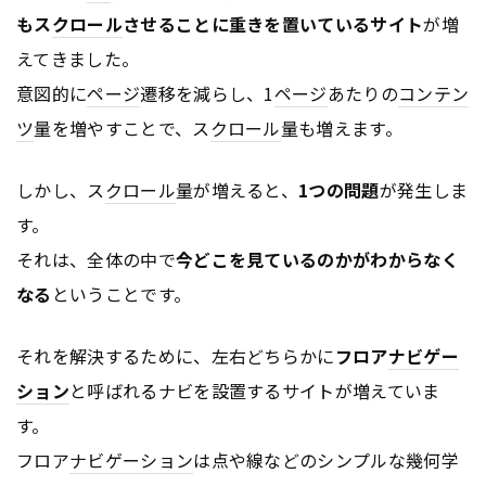
もス
クロール
させることに重きを置いているサイト
が増
えてきました。
意図的に
ページ
遷移を減らし、1
ページ
あたりの
コンテン
ツ
量を増やすことで、ス
クロール
量も増えます。
しかし、ス
クロール
量が増えると、
1つの問題
が発生しま
す。
それは、全体の中で
今どこを見ているのかがわからなく
なる
ということです。
それを解決するために、左右どちらかに
フロア
ナビゲー
ション
と呼ばれるナビを設置するサイトが増えていま
す。
フロア
ナビゲーション
は点や線などのシンプルな幾何学