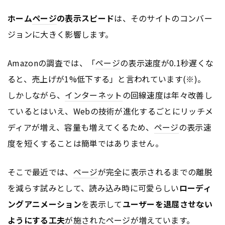
ホーム
ページ
の表示スピード
は、そのサイトのコンバー
ジョンに大きく影響します。
Amazonの調査では、「
ページ
の表示速度が0.1秒遅くな
ると、売上げが1%低下する」と言われています(※)。
しかしながら、
インターネット
の回線速度は年々改善し
ているとはいえ、Webの技術が進化するごとにリッチメ
ディアが増え、容量も増えてくるため、
ページ
の表示速
度を短くすることは簡単ではありません。
そこで最近では、
ページ
が完全に表示されるまでの離脱
を減らす試みとして、読み込み時に可愛らしい
ローディ
ングアニメーション
を表示して
ユーザーを退屈させない
ようにする工夫
が施された
ページ
が増えています。