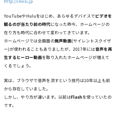
http://invisi.jp
YouTubeやHuluをはじめ、あらゆる
デバイス
で
ビデオを
観るのが当たり前の時代
になった昨今、ホーム
ページ
の
在り方も時代に合わせて変わってきています。
ホーム
ページ
では全画面の
無声動画
(サイレントスクイザ
ー)が使われることもありましたが、2017年には
音声を再
生するヒーロー動画
を取り入れたホーム
ページ
が増えて
くるでしょう。
実は、ブラウザで音声を流すという技巧は10年以上も前
から存在していました。
しかし、やり方が違います。以前は
Flash
を使っていたの
です。