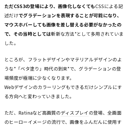
ただ
CS
S3の登場により、画像化しなくても
CS
Sによる記
述だけ
でグラデーションを表現することが可能になり、
マウスホバーしても画像を差し替える必要がなかったの
で、その当時としては
斬新な方法*として多用されていま
した。
ところが、フラットデザインやマテリアルデザインのよ
うな*「ベタ塗り」時代の到来*で、グラデーションの登
場頻度が極端に少なくなります。
Webデザインのカラーリングもできるだけシンプルにす
る方向へと変わっていきました。
ただ、Ratinaなど高画質の
ディスプレイ
の登場、全画面
のヒーローイメージの流行で、画像をふんだんに使用す