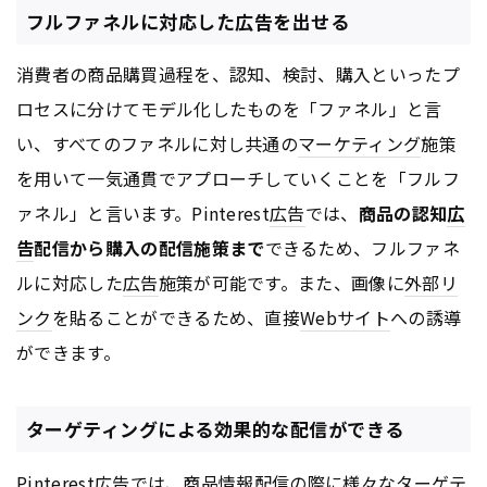
フルファネルに対応した広告を出せる
消費者の商品購買過程を、認知、検討、購入といったプ
ロセスに分けてモデル化したものを「ファネル」と言
い、すべてのファネルに対し共通の
マーケティング
施策
を用いて一気通貫でアプローチしていくことを「フルフ
ァネル」と言います。Pinterest
広告
では、
商品の認知
広
告
配信から購入の配信施策まで
できるため、フルファネ
ルに対応した
広告
施策が可能です。また、画像に
外部リ
ンク
を貼ることができるため、直接
Webサイト
への誘導
ができます。
ターゲティングによる効果的な配信ができる
Pinterest
広告
では、商品情報配信の際に様々なターゲテ