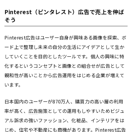
Pinterest（ピンタレスト）広告で売上を伸ば
そう
Pinterest
広告
はユーザー自身が興味ある画像を探索、ボ
ード上で整理し未来の自分の生活にアイデアとして生か
していくことを目的としたツールです。個人の興味に特
化するという
コンセプト
と画像との組合せが
広告
として
親和性が高いことから
広告
運用をはじめる企業が増えて
います。
日本国内のユーザーが870万人、購買力の高い層の利用
率が高く、
広告
施策としての運用もしやすいためビジュ
アル訴求の強いファッション、化粧品、インテリアをは
じめ、住宅や不動産にも商機があります。Pinterest
広告