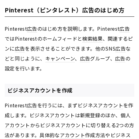
Pinterest（ピンタレスト）広告のはじめ方
Pinterest
広告
のはじめ方を説明します。Pinterest
広告
ではPinterestのホームフィードと
検索結果
、関連するピ
ンに
広告
を表示させることができます。他のSNS
広告
な
どと同じように、
キャンペーン
、
広告
グループ、
広告
の
設定を行います。
ビジネスアカウントを作成
Pinterest
広告
を行うには、まずビジネス
アカウント
を作
成します。ビジネス
アカウント
は新規登録のほか、個人
アカウント
からビジネス
アカウント
に切り替える2つの方
法があります。具体的な
アカウント
作成方法やビジネス