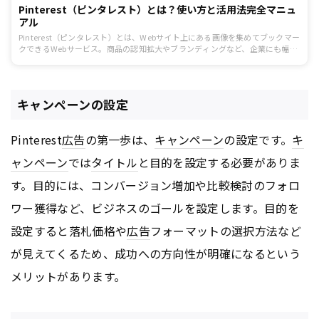
Pinterest（ピンタレスト）とは？使い方と活用法完全マニュ
アル
Pinterest（ピンタレスト）とは、Webサイト上にある画像を集めてブックマー
クできるWebサービス。商品の認知拡大やブランディングなど、企業にも幅広
く利用されています。記事では、ビジネスにも役立つPinterestの基本的な使い
方と活用法を事例とともにまとめました。
キャンペーンの設定
Pinterest
広告
の第一歩は、
キャンペーン
の設定です。
キ
ャンペーン
では
タイトル
と目的を設定する必要がありま
す。目的には、コンバージョン増加や比較検討のフォロ
ワー獲得など、ビジネスのゴールを設定します。目的を
設定すると落札価格や
広告
フォーマットの選択方法など
が見えてくるため、成功への方向性が明確になるという
メリットがあります。