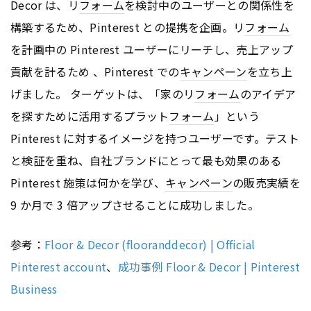
Decor は、リ
フォーム
を検討中のユーザーとの関係性を
構築するため、Pinterest との提携を企画。リ
フォーム
を計画中の Pinterest ユーザーにリーチし、売上アップ
貢献を計るため 、Pinterest での
キャンペーン
を立ち上
げました。 ターゲットは、「家のリ
フォーム
のアイデア
を探すために活用するプラット
フォーム
」という
Pinterest に対するイメージを持つユーザーです。テスト
と検証を重ね、自社ブランドにとって最も効果のある
Pinterest 施策は何かを学び、
キャンペーン
の販売実績を
9 か月で 3 倍アップさせることに成功しました。
参考：
Floor & Decor (flooranddecor) | Official
Pinterest account
、
成功事例 Floor & Decor | Pinterest
Business