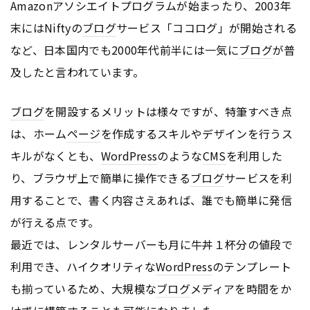
Amazonアソシエイトプログラムが始まったり、2003年
末にはNiftyの
ブログ
サービス「ココログ」が開始される
など、日本国内でも2000年代前半には一気に
ブログ
が普
及したと言われています。
ブログ
を開設するメリットは様々ですが、特筆すべき点
は、ホーム
ページ
を作成するスキルやデザインを行うス
キルがなくとも、
WordPress
のような
CMS
を利用した
り、ブラウザ上で簡単に操作できる
ブログ
サービスを利
用することで、書く内容さえあれば、誰でも簡単に発信
が行える点です。
最近では、レンタルサーバーも月に牛丼１杯分の値段で
利用でき、ハイクオリティな
WordPress
のテンプレート
も揃っているため、大規模な
ブログ
メディアを時間をか