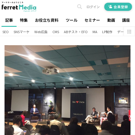
ログイン
会員登録
記事
特集
お役立ち資料
ツール
セミナー
動画
講座
SEO
SNSマーケ
Web広告
CMS
ABテスト・EFO
MA
LP制作
データ分析