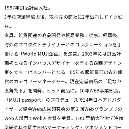
1997年良品計画入社。
3年の店舗経験の後、取引先の商社に2年出向しドイツ駐
在。
家具、雑貨関連の商品開発や貿易業務に従事。帰国後、
海外のプロダクトデザイナーとのコラボレーションを手
掛ける「World MUJI企画」を運営。2003年には良品計
画初となるインハウスデザイナーを有する企画デザイン
室を立ち上げメンバーとなる。05年衣服雑貨部の衣料雑
貨のカテゴリーマネージャー。現在定番商品の「足なり
直角靴下」を開発、ヒット商品に。10年WEB事業部長。
「MUJI passport」のプロデュースで14年日本アドバタ
イザーズ協会Web
広告
研究会の第２回Webグランプリの
Web人部門でWeb人大賞を受賞。10年早稲大学大学院商
学研究科夜間主MBA
マーケティング
・マネジメントコー