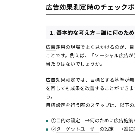
広告効果測定時のチェックポ
1. 基本的な考え方＝誰に何のた
広告
運用の現場でよく見かけるのが、目
ことです。例えば、「ソーシャル
広告
が
当たりはないでしょうか。
広告
効果測定では、目標とする基準が無
を回しても成果を改善することができま
う。
目標設定を行う際のステップは、以下の
①目的の設定 →何のために
広告
施策
②
ターゲットユーザー
の設定 →誰に