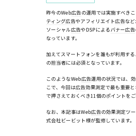
昨今のWeb
広告
の運用では実施すべきこ
ティング広告
やアフィリエイト
広告
など
ソーシャル
広告
やDSPによる
バナー
広告
なっています。
加えてスマートフォンを誰もが利用する
の担当者には必須となっています。
このようなWeb
広告
運用の状況では、効
こで、今回は
広告
効果測定で最も重要と
で押さえておくべき11個のポイントを
なお、本記事はWeb
広告
の効果測定ツー
式会社ビービット様が監修しています。