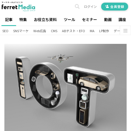
ログイン
会員登録
記事
特集
お役立ち資料
ツール
セミナー
動画
講座
SEO
SNSマーケ
Web広告
CMS
ABテスト・EFO
MA
LP制作
データ分析