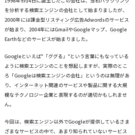
1998年9月4日に誕生したこの会社は、当初バック
リンク
を分析する
検索エンジン
の会社として始まりましたが、
2000年には課金型
リスティング広告
Adwordsのサービス
が始まり、2004年にはGmailや
Google
マップ、
Google
Earthなどのサービスが始まりました。
Google
といえば*「ググる」*という言葉にもなっている
ように
検索エンジン
のことを想起しますが、実際のとこ
ろ「
Google
は
検索エンジン
の会社」というのは無理があ
り、
インターネット
関連のサービスや製品に関する大規
模なテクノロジー企業と表現するのが適切かもしれませ
ん。
今回は、
検索エンジン
以外で
Google
が提供しているさま
ざまなサービスの中で、あまり知られていないサービス