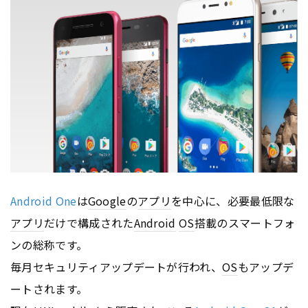
Android One
は
Google
の
アプリ
を中心に、必要最低限な
アプリ
だけで構成された
Android
OS
搭載のスマートフォ
ンの総称です。
毎月セキュリティアップデートが行われ、
OS
もアップデ
ートされます。