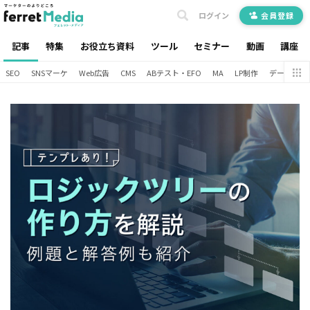
ログイン
会員登録
記事
特集
お役立ち資料
ツール
セミナー
動画
講座
SEO
SNSマーケ
Web広告
CMS
ABテスト・EFO
MA
LP制作
データ分析