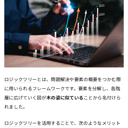
ロジックツリー
とは、問題解決や要素の概要をつかむ際
に用いられる
フレームワーク
です。要素を分解し、各階
層に広げていく図が
木の姿に似ている
ことから名付けら
れました。
ロジックツリー
を活用することで、次のようなメリット