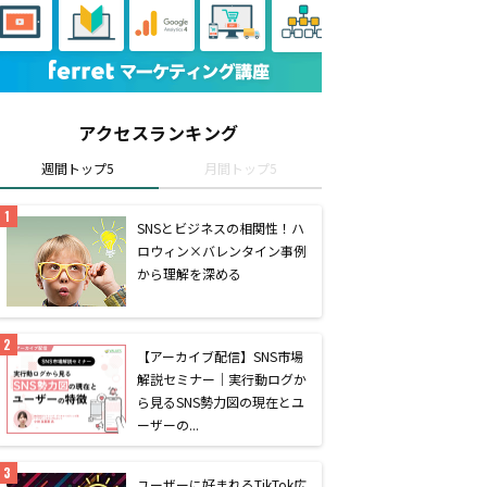
アクセスランキング
週間トップ5
月間トップ5
SNSとビジネスの相関性！ハ
ロウィン×バレンタイン事例
から理解を深める
【アーカイブ配信】SNS市場
解説セミナー｜実行動ログか
ら見るSNS勢力図の現在とユ
ーザーの...
ユーザーに好まれるTikTok広