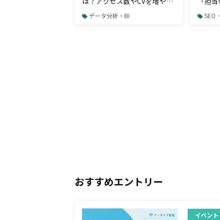
は？アクセス数やCVを増やす
「担当
ために見るべきポイント
らって
データ分析・BI
SE
SEO
のか。
おすすめエントリー
イベント