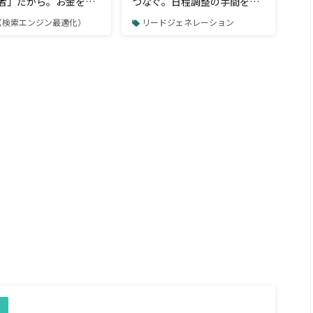
者」だから。お金をも
つなぐ。日程調整の手間をカ
SEOしているプロ＝
ットする「アポ取り専用」ツ
O（検索エンジン最適化）
リードジェネレーション
コンサルは何をしている
ール