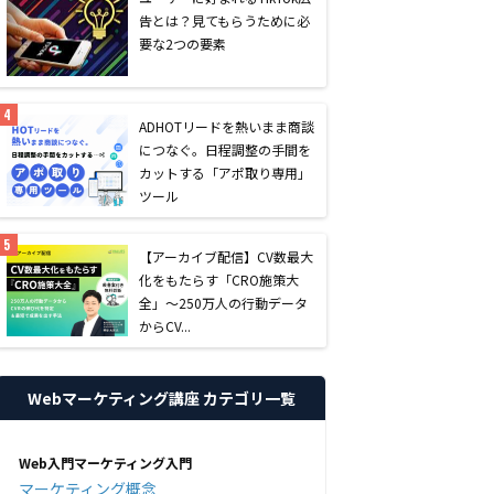
告とは？見てもらうために必
要な2つの要素
AD
HOTリードを熱いまま商談
につなぐ。日程調整の手間を
カットする「アポ取り専用」
ツール
【アーカイブ配信】CV数最大
化をもたらす「CRO施策大
全」〜250万人の行動データ
からCV...
Webマーケティング講座 カテゴリ一覧
Web入門マーケティング入門
マーケティング概念