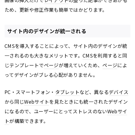
画像の挿入だけで
レイアウト
の整った記事ができあがる
ため、更新や修正作業も簡単ではかどります。
サイト内のデザインが統一される
CMS
を導入することによって、サイト内のデザインが統
一されるのも大きなメリットです。
CMS
を利用すると同
じテンプレートで
ページ
が増えていくため、
ページ
によ
ってデザインがブレる心配がありません。
PC・スマートフォン・
タブレット
など、異なる
デバイス
から同じ
Webサイト
を見たときにも統一されたデザイン
になるので、ユーザーにとってストレスのない
Webサイ
ト
が構築できます。