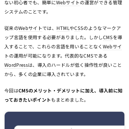
ない初心者でも、簡単に
Webサイト
の運営ができる管理
システムのことです。
従来の
Webサイト
では、
HTML
や
CS
Sのようなマークア
ップ言語を使用する必要がありました。しかし
CMS
を導
入することで、これらの言語を用いることなく
Webサイ
ト
の運用が可能になります。代表的な
CMS
である
WordPress
は、導入のハードルが低く操作性が良いこと
から、多くの企業に導入されています。
今回は
CMS
のメリット・デメリットに加え、導入前に知
っておきたいポイント
もまとめました。