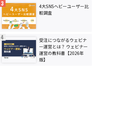
4大SNSヘビーユーザー比
較調査
受注につながるウェビナ
ー運営とは？ ウェビナー
運営の教科書【2026年
版】