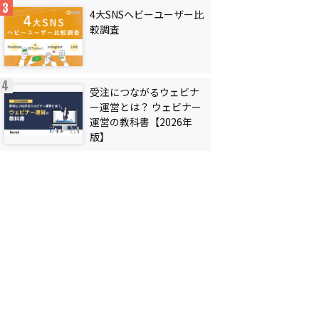
4大SNSヘビーユーザー比
較調査
受注につながるウェビナ
ー運営とは？ ウェビナー
運営の教科書【2026年
版】