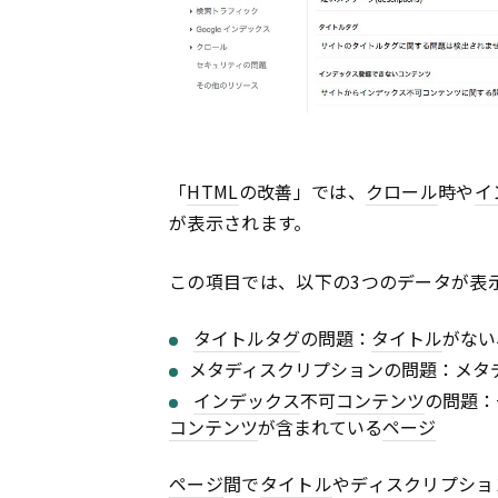
「
HTML
の改善」では、
クロール
時や
イ
が表示されます。
この項目では、以下の3つのデータが表
タイトル
タグ
の問題：
タイトル
がない
メタディスクリプションの問題：メタ
インデックス
不可
コンテンツ
の問題：
コンテンツ
が含まれている
ページ
ページ
間で
タイトル
やディスクリプショ