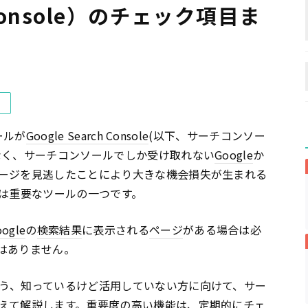
h Console）のチェック項目ま
）
ールが
Google Search Console
(以下、サーチコンソー
なく、サーチコンソールでしか受け取れない
Google
か
ージを見逃したことにより大きな機会損失が生まれる
ては重要なツールの一つです。
oogle
の
検索結果
に表示される
ページ
がある場合は必
はありません。
う、知っているけど活用していない方に向けて、サー
えて解説します。重要度の高い機能は、定期的にチェ