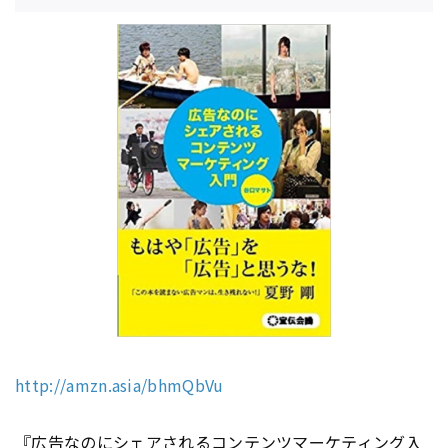
http://amzn.asia/bhmQbVu
『
広告
なのに
シェア
される
コンテンツ
マーケティング
入