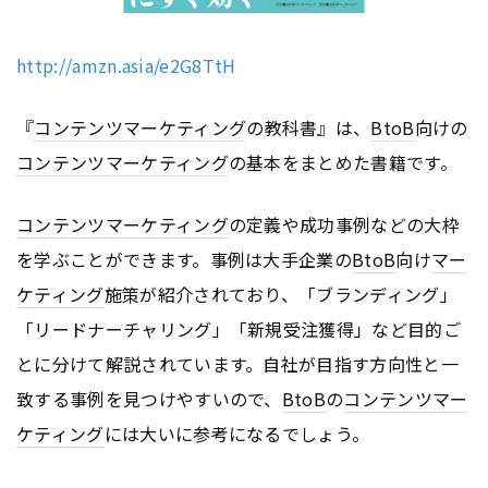
http://amzn.asia/e2G8TtH
『
コンテンツ
マーケティング
の教科書』は、
BtoB
向けの
コンテンツ
マーケティング
の基本をまとめた書籍です。
コンテンツ
マーケティング
の定義や成功事例などの大枠
を学ぶことができます。事例は大手企業の
BtoB
向け
マー
ケティング
施策が紹介されており、「ブランディング」
「リードナーチャリング」「新規受注獲得」など目的ご
とに分けて解説されています。自社が目指す方向性と一
致する事例を見つけやすいので、
BtoB
の
コンテンツ
マー
ケティング
には大いに参考になるでしょう。