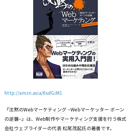
http://amzn.asia/6sdGiM1
『沈黙のWeb
マーケティング
−Webマーケッター ボーン
の逆襲−』は、Web制作や
マーケティング
支援を行う株式
会社ウェブライダーの代表 松尾茂起氏の著書です。