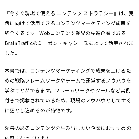
『今すぐ現場で使える
コンテンツ
ストラテジー』は、実
践に向けて活用できる
コンテンツ
マーケティング
施策を
紹介するです。Web
コンテンツ
業界の先進企業である
BrainTrafficのミーガン・キャシー氏によって執筆されま
した。
本書では、
コンテンツ
マーケティング
で成果を上げるた
めの戦略
フレームワーク
やチームで運営するノウハウを
学ぶことができます。
フレームワーク
やツールなど実例
付きで掲載されているため、現場のノウハウとしてすぐ
に落とし込めるのが特徴です。
効果のある
コンテンツ
を生み出したい企業におすすめの
内容になっています。