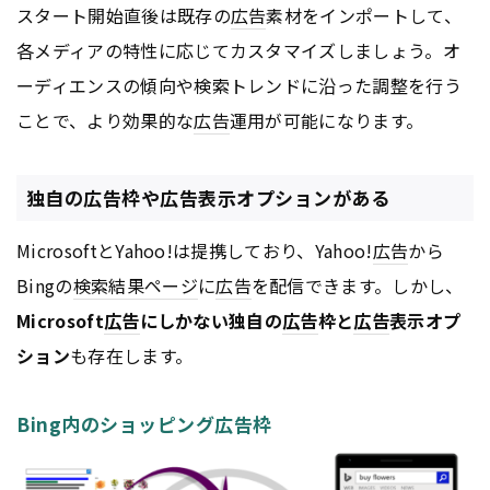
スタート開始直後は既存の
広告
素材をインポートして、
各メディアの特性に応じてカスタマイズしましょう。オ
ーディエンスの傾向や検索トレンドに沿った調整を行う
ことで、より効果的な
広告
運用が可能になります。
独自の広告枠や広告表示オプションがある
MicrosoftとYahoo!は提携しており、Yahoo!
広告
から
Bingの
検索結果
ページ
に
広告
を配信できます。しかし、
Microsoft
広告
にしかない独自の
広告
枠と
広告
表示オプ
ション
も存在します。
Bing内のショッピング広告枠