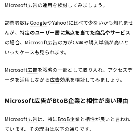
Microsoft
広告
の運用を検討してみましょう。
訪問者数は
Google
やYahoo!に比べて少ないかも知れませ
んが、
特定のユーザー層に焦点を当てた商品やサービス
の場合、Microsoft
広告
の方がCV率や購入
単価
が高いと
いったケースも見られます。
Microsoft
広告
を戦略の一部として取り入れ、アクセスデ
ータを活用しながら
広告
効果を検証してみましょう。
Microsoft広告がBtoB企業と相性が良い理由
Microsoft
広告
は、特に
BtoB
企業と相性が良いと言われ
ています。その理由は以下の通りです。