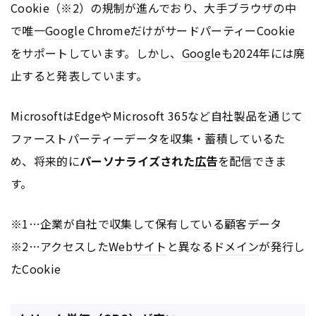
Cookie（※2）の規制が進んでおり、大手ブラウザの中
で唯一
Google
ChromeだけがサードパーティーCookie
をサポートしています。しかし、
Google
も2024年には廃
止すると発表しています。
MicrosoftはEdgeやMicrosoft 365など自社製品を通じて
ファーストパーティーデータを収集・蓄積しているた
め、将来的に
パーソナライズされた
広告
を配信できま
す。
※1…企業が自社で収集して保有している顧客データ
※2…アクセスした
Webサイト
と異なる
ドメイン
が発行し
たCookie