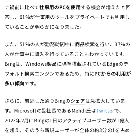
ナ禍前に比べて
仕事用のPCを使用
する機会が増えたと回
答し、61%が仕事用のツールをプライベートでも利用し
ていることが明らかになりました。
また、51%の人が勤務時間中に商品検索を行い、37%の
人が仕事中に購入を行っていることもわかっています。
Bingは、Windows製品に標準搭載されているEdgeのデ
フォルト
検索エンジン
であるため、特に
PCからの利用が
多い傾向
です。
さらに、前述した通りBingの
シェア
は急拡大していま
す。Microsoftの副社長であるMehdi氏は
Twitter
で、
2023年2月にBingの1日のアクティブユーザー数が1億人
を超え、そのうち新規ユーザーが全体の約3分の1を占め