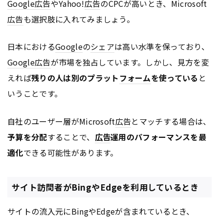
Google
広告
やYahoo!
広告
のCPCが高いとき、Microsoft
広告
も選択肢に入れてみましょう。
日本における
Google
の
シェア
は高い水準を保っており、
Google
広告
が市場を独占しています。しかし、見方を変
えれば
残りの人は別のプラット
フォーム
を使っている
と
いうことです。
自社のユーザー層がMicrosoft
広告
とマッチする場合は、
予算を分配
することで、
広告
運用のパフォーマンスを最
適化
できる可能性があります。
サイト訪問者がBingやEdgeを利用しているとき
サイトの流入元にBingやEdgeが含まれているとき、