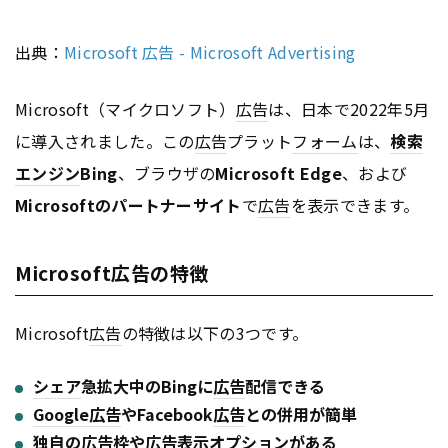
出典：
Microsoft 広告 - Microsoft Advertising
Microsoft（マイクロソフト）
広告
は、日本で2022年5月
に導入されました。この
広告
プラット
フォーム
は、
検索
エンジン
Bing
、ブラウザの
Microsoft Edge
、および
Microsoftのパートナーサイト
で
広告
を表示できます。
Microsoft広告の特徴
Microsoft
広告
の特徴は以下の3つです。
シェア
急拡大中のBingに
広告
配信できる
Google
広告
やFacebook
広告
との併用が簡単
独自の
広告
枠や
広告
表示オプションがある