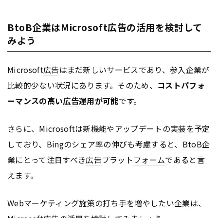
BtoB企業はMicrosoft広告の活用を検討して
みよう
Microsoft
広告
はまだ新しいサービスであり、参入企業が
比較的少ない状況にあります。そのため、
コストパフォ
ーマンスの高い
広告
運用が可能
です。
さらに、Microsoftは新機能やアップデートの実装を予定
しており、Bingの
シェア
率の伸びも考慮すると、
BtoB
企
業にとって注目すべき
広告
プラット
フォーム
であると言
えます。
Web
マーケティング
施策の打ち手を増やしたい企業は、