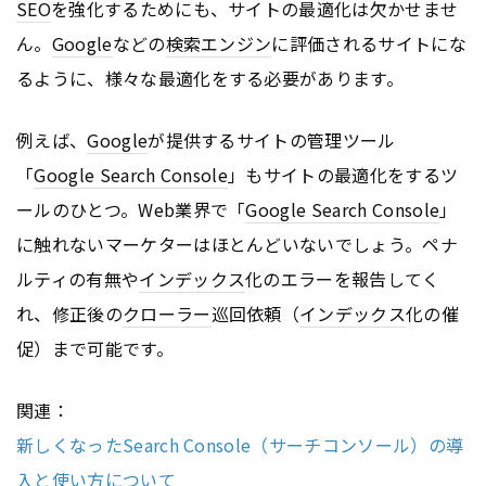
SEO
を強化するためにも、サイトの最適化は欠かせませ
ん。
Google
などの
検索エンジン
に評価されるサイトにな
るように、様々な最適化をする必要があります。
例えば、
Google
が提供するサイトの管理ツール
「
Google Search Console
」もサイトの最適化をするツ
ールのひとつ。Web業界で「
Google Search Console
」
に触れないマーケターはほとんどいないでしょう。ペナ
ルティの有無や
インデックス
化のエラーを報告してく
れ、修正後の
クローラー
巡回依頼（
インデックス
化の催
促）まで可能です。
関連：
新しくなったSearch Console（サーチコンソール）の導
入と使い方について