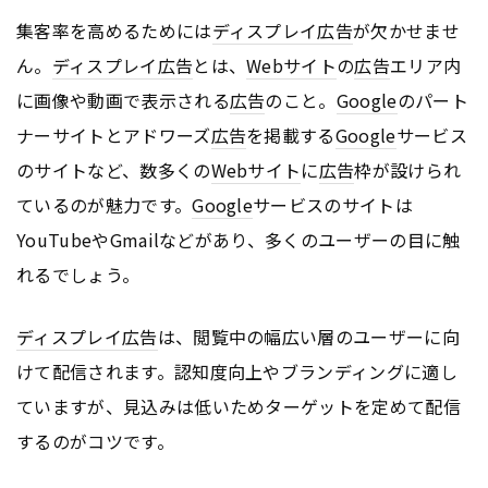
集客率を高めるためには
ディスプレイ
広告
が欠かせませ
ん。
ディスプレイ
広告
とは、
Webサイト
の
広告
エリア内
に画像や動画で表示される
広告
のこと。
Google
のパート
ナーサイトとアドワーズ
広告
を掲載する
Google
サービス
のサイトなど、数多くの
Webサイト
に
広告
枠が設けられ
ているのが魅力です。
Google
サービスのサイトは
YouTubeやGmailなどがあり、多くのユーザーの目に触
れるでしょう。
ディスプレイ
広告
は、閲覧中の幅広い層のユーザーに向
けて配信されます。認知度向上やブランディングに適し
ていますが、見込みは低いためターゲットを定めて配信
するのがコツです。