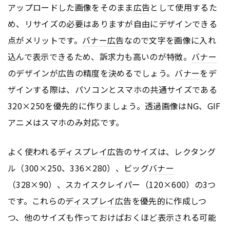
アップロードした画像をそのまま
広告
として使用するた
め、リサイズの必要はありますが自由にデザインできる
点がメリットです。
バナー
広告
なので文字を画像に入れ
込んで表示できるため、訴求力も高いのが特徴。
バナー
のデザインが
広告
の精度を決めるでしょう。
バナー
をデ
ザインする際は、パソコンとスマホの共通サイズである
320×250を優先的に作りましょう。透過画像はNG、GIF
アニメはスマホのみ対応です。
よく使われる
ディスプレイ
広告
のサイズは、レクタング
ル（300×250、336×280）、ビッグ
バナー
（328×90）、スカイスクレイパー（120×600）の3つ
です。これらの
ディスプレイ
広告
を優先的に作成しつ
つ、他のサイズも作っておけばおくほど表示される可能