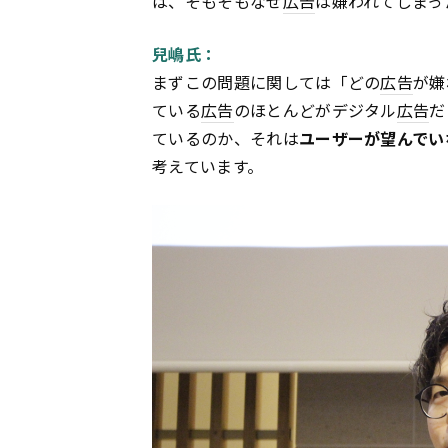
は、そもそもなぜ
広告
は嫌われてしまっ
兒嶋氏：
まずこの問題に関しては「どの
広告
が嫌
ている
広告
のほとんどがデジタル
広告
だ
ているのか、それは
ユーザーが望んでい
考えています。