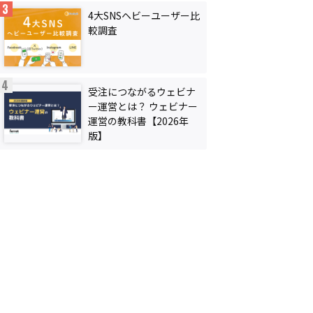
4大SNSヘビーユーザー比
較調査
受注につながるウェビナ
ー運営とは？ ウェビナー
運営の教科書【2026年
版】