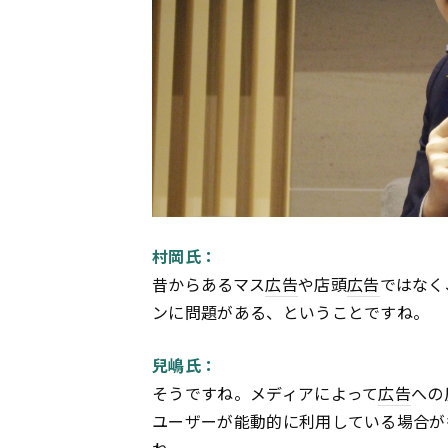
村岡氏：
昔からあるマス
広告
や店頭
広告
ではなく
ンに問題がある、ということですね。
兒嶋氏：
そうですね。メディアによって
広告
への
ユーザーが能動的に利用している場合が