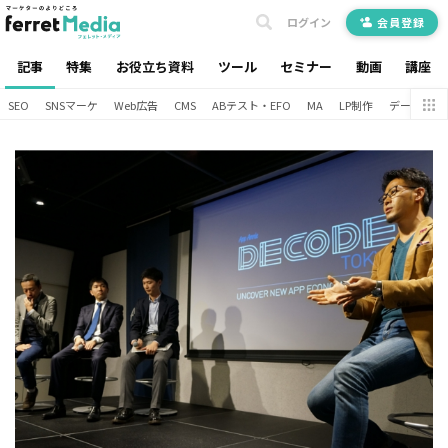
ログイン
会員登録
記事
特集
お役立ち資料
ツール
セミナー
動画
講座
SEO
SNSマーケ
Web広告
CMS
ABテスト・EFO
MA
LP制作
データ分析