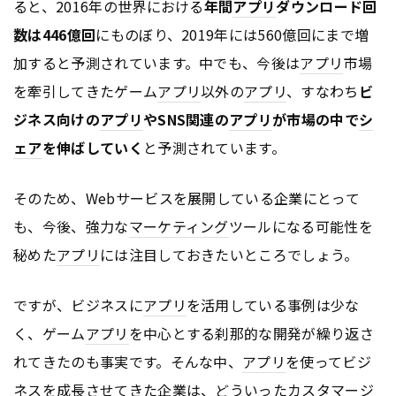
ると、2016年の世界における
年間
アプリ
ダウンロード回
数は446億回
にものぼり、2019年には560億回にまで増
加すると予測されています。中でも、今後は
アプリ
市場
を牽引してきたゲーム
アプリ
以外の
アプリ
、すなわち
ビ
ジネス向けの
アプリ
やSNS関連の
アプリ
が市場の中で
シ
ェア
を伸ばしていく
と予測されています。
そのため、Webサービスを展開している企業にとって
も、今後、強力な
マーケティング
ツールになる可能性を
秘めた
アプリ
には注目しておきたいところでしょう。
ですが、ビジネスに
アプリ
を活用している事例は少な
く、ゲーム
アプリ
を中心とする刹那的な開発が繰り返さ
れてきたのも事実です。そんな中、
アプリ
を使ってビジ
ネスを成長させてきた企業は、どういったカスタマージ