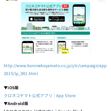
http://www.kuronekoyamato.co.jp/ytc/campaign/app
2015/lp_001.html
▼i
OS
版
クロネコヤマト公式アプリ｜App Store
▼
Android
版