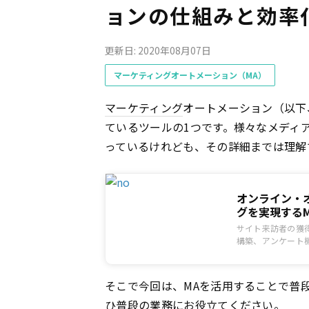
ョンの仕組みと効率
更新日: 2020年08月07日
マーケティングオートメーション（MA）
マーケティング
オートメーション（以下
ているツールの1つです。様々なメディ
っているけれども、その詳細までは理解
オンライン・オ
グを実現するM
サイト来訪者の獲
構築、アンケート機
を取り揃えたMA（
ク。
そこで今回は、MAを活用することで普
ひ普段の業務にお役立てください。