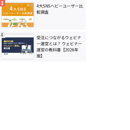
4大SNSヘビーユーザー比
較調査
受注につながるウェビナ
ー運営とは？ ウェビナー
運営の教科書【2026年
版】