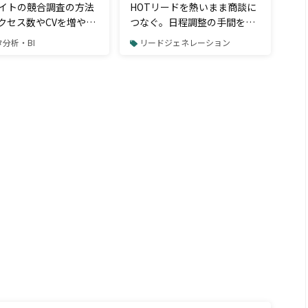
サイトの競合調査の方法
HOTリードを熱いまま商談に
クセス数やCVを増やす
つなぐ。日程調整の手間をカ
見るべきポイント
ットする「アポ取り専用」ツ
分析・BI
リードジェネレーション
ール