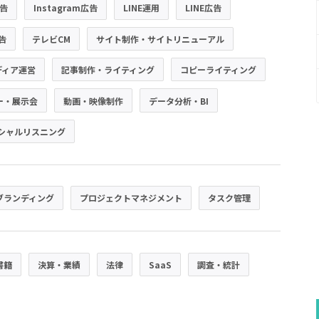
広告
Instagram広告
LINE運用
LINE広告
広告
テレビCM
サイト制作・サイトリニューアル
ディア運営
記事制作・ライティング
コピーライティング
ー・展示会
動画・映像制作
データ分析・BI
シャルリスニング
ブランディング
プロジェクトマネジメント
タスク管理
書籍
決算・業績
法律
SaaS
調査・統計