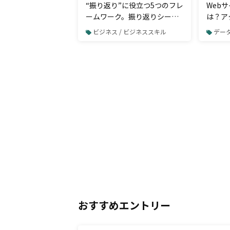
“振り返り”に役立つ5つのフレ
Web
ームワーク。振り返りシート
は？ア
の書き方や方法を押さえよう
ために
ビジネス / ビジネススキル
データ
おすすめエントリー