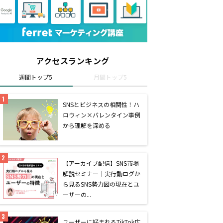
アクセスランキング
週間トップ5
月間トップ5
SNSとビジネスの相関性！ハ
ロウィン×バレンタイン事例
から理解を深める
【アーカイブ配信】SNS市場
解説セミナー｜実行動ログか
ら見るSNS勢力図の現在とユ
ーザーの...
ユーザーに好まれるTikTok広