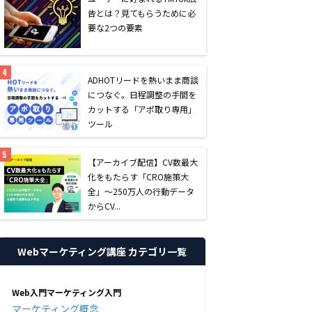
告とは？見てもらうために必
要な2つの要素
AD
HOTリードを熱いまま商談
につなぐ。日程調整の手間を
カットする「アポ取り専用」
ツール
【アーカイブ配信】CV数最大
化をもたらす「CRO施策大
全」〜250万人の行動データ
からCV...
Webマーケティング講座 カテゴリ一覧
Web入門マーケティング入門
マーケティング概念