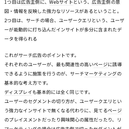
1つ目は
広告
主側に、
Webサイト
という、
広告
主側の意
図・情報を反映した強力なリソースがあるということ。
2つ目は、サーチの場合、ユーザークエリという、ユーザ
ーが能動的に打ち込んだインサイトが多分に含まれたデ
ータを得られる
これがサーチ
広告
のポイントです。
それぞれのユーザーが、最も関連性の高い
ページ
に誘導
できるように施策を行うのが、サーチ
マーケティング
の
基本的な考え方です。
ディスプレイ
も基本的には全く同じです。
ユーザーのセグメントの切り方が、ユーザークエリとい
う強力なインサイトで無くなる代わりに、見てる
ページ
のプレイスメントだったり興味関心の属性だったり、リ
マーケティング
の場合は
広告
主側で切ったセグメントが