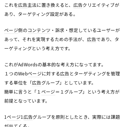
これを
広告
主法に置き換えると、
広告
クリエイティブが
あり、ターゲティング設定がある。
ページ
側の
コンテンツ
・訴求・想定しているユーザーが
あって、それを実現するための手法が、
広告
であり、タ
ーゲティングという考え方です。
これがAdWordsの基本的な考え方になってます。
１つのWeb
ページ
に対する
広告
とターゲティングを管理
する単位を「
広告
グループ」としています。
簡単に言うと「１
ページ
＝１グループ」という考え方が
前提となっています。
1
ページ
1
広告
グループを原則としたとき、実際には課題
が出てくる。