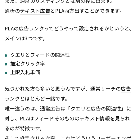
また、通常のリスティングとは別の枠に出ます。
通所の
テキスト
広告
とPLA両方出すことができます。
PLAの
広告
ランクってどうやって設定されるかというと、
メインは3つです。
クエリとフィードの関連性
推定クリック率
上限入札
単価
気づかれた方も多いと思うんですが、通常サーチの
広告
ランクとほとんど一緒です。
唯一違うのは、通常
広告
は「クエリと
広告
の関連性」に
対し、PLAはフィードそのものの
テキスト
情報を見られ
るのが特徴です。
そして推定クリック率、これはどういうユーザーエンゲ