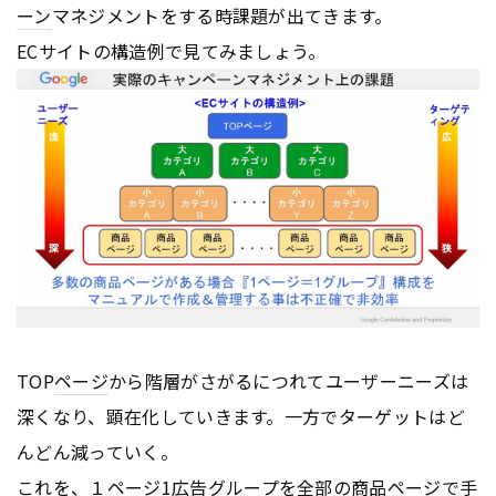
ーン
マネジメントをする時課題が出てきます。
ECサイトの構造例で見てみましょう。
TOP
ページ
から階層がさがるにつれてユーザーニーズは
深くなり、顕在化していきます。一方でターゲットはど
んどん減っていく。
これを、１
ページ
1
広告
グループを全部の商品
ページ
で手