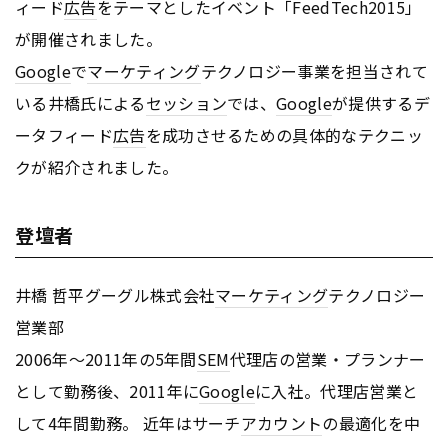
ィード
広告
をテーマとしたイベント「FeedTech2015」
が開催されました。
Google
で
マーケティング
テクノロジー事業を担当されて
いる井橋氏による
セッション
では、
Google
が提供するデ
ータフィード
広告
を成功させるための具体的なテクニッ
クが紹介されました。
登壇者
井橋 哲平グーグル株式会社
マーケティング
テクノロジー
営業部
2006年～2011年の5年間
SEM
代理店の営業・プランナー
として勤務後、2011年に
Google
に入社。代理店営業と
して4年間勤務。 近年はサーチ
アカウント
の最適化を中