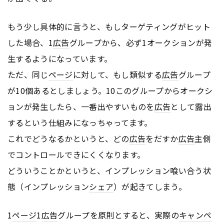
もう少し具体的に言うと、もしターゲティングがヒット
した場合、1
広告
グループから、必ず1オークションが発
生するようになっています。
ただ、同じ
ページ
に対して、もし類似する
広告
グループ
が10個あるとしましょう。10このグループからオークシ
ョンが発生したら、一番出やすいものを
広告
として露出
するという仕組みになっちゃってます。
これでどうなるかというと、どの
広告
をだすか
広告
主側
でコントロールできにくくなります。
どういうことかというと、インプレッション喰い合う状
態（インプレッション
シェア
）が起きてしまう。
1
ページ
1
広告
グループを原則とすると、実際の
キャンペ