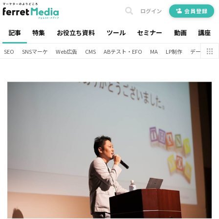
ログイン
会員登録
記事
特集
お役立ち資料
ツール
セミナー
動画
講座
SEO
SNSマーケ
Web広告
CMS
ABテスト・EFO
MA
LP制作
データ分析