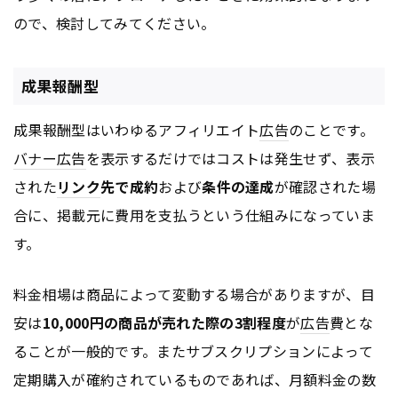
ので、検討してみてください。
成果報酬型
成果報酬型はいわゆるアフィリエイト
広告
のことです。
バナー
広告
を表示するだけではコストは発生せず、表示
された
リンク
先で成約
および
条件の達成
が確認された場
合に、掲載元に費用を支払うという仕組みになっていま
す。
料金相場は商品によって変動する場合がありますが、目
安は
10,000円の商品が売れた際の3割程度
が
広告
費とな
ることが一般的です。またサブスクリプションによって
定期購入が確約されているものであれば、月額料金の数