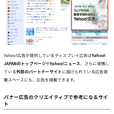
Yahoo!
広告
が提供している
ディスプレイ
広告
は
Yahoo!
JAPANの
トップページ
や
Yahoo!ニュース
、さらに提携し
ている
外部のパートナーサイト
に設けられている
広告
掲
載スペースにも、
広告
を掲載できます。
バナー広告のクリエイティブで参考になるサイ
ト