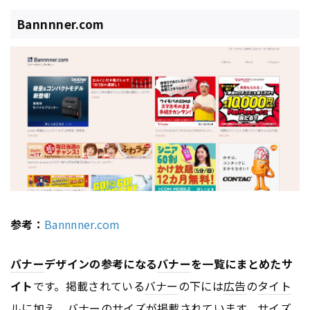
Bannnner.com
参考：
Bannnner.com
バナー
デザインの参考になる
バナー
を一覧にまとめたサ
イト
です。掲載されている
バナー
の下には
広告
の
タイト
ル
に加え、
バナー
のサイズが掲載されています。サイズ