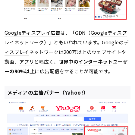
Google
ディスプレイ
広告
は、「GDN（
Google
ディスプ
レイ
ネットワーク）」ともいわれています。
Google
の
デ
ィスプレイ
ネットワークは200万以上のウェブサイトや
動画、
アプリ
と幅広く、
世界中の
インターネット
ユーザ
ーの90%以上
に
広告
配信をすることが可能です。
メディアの広告バナー（Yahoo!）