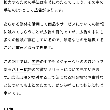
拡大するための手法は多岐にわたるでしょう。その中の
手法の1つとして
広告
があります。
あらゆる媒体を活用して商品やサービスについての情報
に触れてもらうことが
広告
の目的ですが、
広告
の中にも
多くの種類が存在しているので、最適なものを選択する
ことが重要となってきます。
この記事では、
広告
の中でもメジャーなもののひとつで
ある
バナー
広告
の特徴やメリットについて見ていきま
す。
広告
出稿を検討する上で気になる料金相場や事例な
どについてもまとめたので、ぜひ参考にしてもらえれば
幸いです。
目次