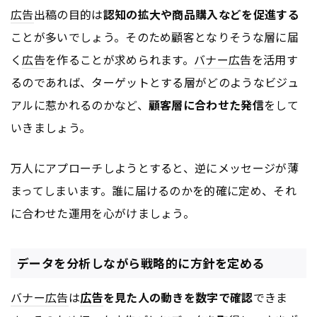
広告
出稿の目的は
認知の拡大や商品購入などを促進する
ことが多いでしょう。そのため顧客となりそうな層に届
く
広告
を作ることが求められます。
バナー
広告
を活用す
るのであれば、ターゲットとする層がどのようなビジュ
アルに惹かれるのかなど、
顧客層に合わせた発信
をして
いきましょう。
万人にアプローチしようとすると、逆にメッセージが薄
まってしまいます。誰に届けるのかを的確に定め、それ
に合わせた運用を心がけましょう。
データを分析しながら戦略的に方針を定める
バナー
広告
は
広告
を見た人の動きを数字で確認
できま