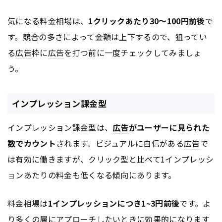
気になる料金相場は、
1クリックあたり30～100円前後
で
す。競合の多さによって金額は上下するので、狙ってい
る
広告
枠に
広告
を打つ前に一度チェックしてみましょ
う。
インプレッション課金型
インプレッション課金型は、
広告
がユーザーに見られた
数でカウント
されます。ビジュアルに自信がある
広告
で
は有効に働きますが、クリック型と比べて1インプレッシ
ョンあたりの料金も低くなる傾向にあります。
料金相場は
1インプレッションにつき1~3円前後
です。よ
り多くの層にアプローチしたいときに効果的になります