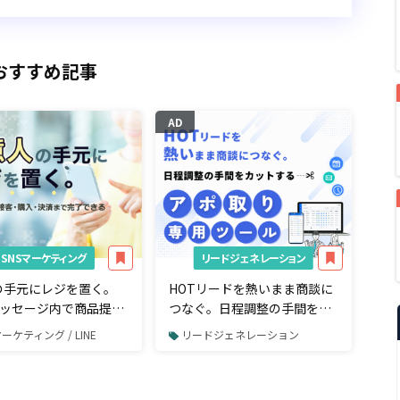
おすすめ記事
AD
SNSマーケティング
リードジェネレーション
の手元にレジを置く。
HOTリードを熱いまま商談に
Eメッセージ内で商品提案
つなぐ。日程調整の手間をカ
入・決済まで完了でき
ットする「アポ取り専用」ツ
マーケティング / LINE
リードジェネレーション
ルとは
ール