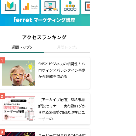
アクセスランキング
週間トップ5
月間トップ5
SNSとビジネスの相関性！ハ
ロウィン×バレンタイン事例
から理解を深める
【アーカイブ配信】SNS市場
解説セミナー｜実行動ログか
ら見るSNS勢力図の現在とユ
ーザーの...
ユーザーに好まれるTikTok広