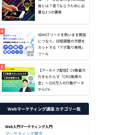
告とは？見てもらうために必
要な2つの要素
AD
HOTリードを熱いまま商談
につなぐ。日程調整の手間を
カットする「アポ取り専用」
ツール
【アーカイブ配信】CV数最大
化をもたらす「CRO施策大
全」〜250万人の行動データ
からCV...
Webマーケティング講座 カテゴリ一覧
Web入門マーケティング入門
マーケティング概念