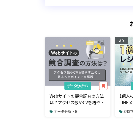
AD
データ分析・BI
Webサイトの競合調査の方法
1億人
は？アクセス数やCVを増やす
LIN
ために見るべきポイント
から購
データ分析・BI
SNS
るツー