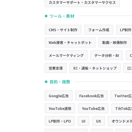
カスタマーサポート・カスタマーサクセス
ツール・素材
●
CMS・サイト制作
フォーム作成
LP制作
Web接客・チャットボット
動画・映像制作
メールマーケティング
データ分析・BI
営業支援
EC・通販・ネットショップ
口
目的・施策
●
Google広告
Facebook広告
Twitter
YouTube運用
YouTube広告
TikTok
LP制作・LPO
UI
UX
オウンドメ