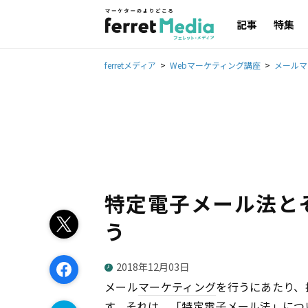
記事
特集
ferretメディア
Webマーケティング講座
メールマ
特定電子メール法と
う
2018年12月03日
メール
マーケティング
を行うにあたり、
す。それは、「
特定電子メール法
」につ