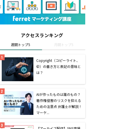
アクセスランキング
週間トップ5
月間トップ5
Copyright（コピーライト、
©）の書き方と表記の意味と
は？
AIが作ったものは誰のもの？
著作権侵害のリスクを抑える
ための注意点 弁護士が解説！
マーケ...
【アーカイブ配信】SNS市場