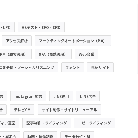
・LPO
ABテスト・EFO・CRO
アクセス解析
マーケティングオートメーション（MA）
CRM（顧客管理）
SFA（商談管理）
Web会議
コミ分析・ソーシャルリスニング
フォント
素材サイト
広告
Instagram広告
LINE運用
LINE広告
広告
テレビCM
サイト制作・サイトリニューアル
ディア運営
記事制作・ライティング
コピーライティング
ー・展示会
動画・映像制作
データ分析・BI