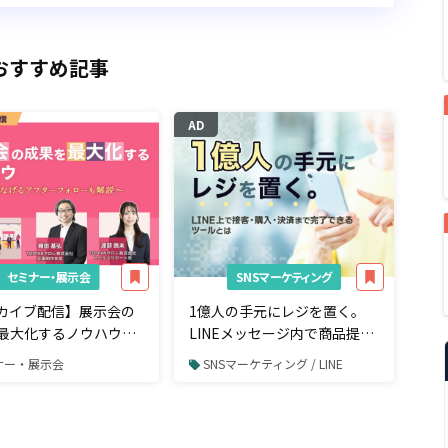
おすすめ記事
AD
セミナー・展示会
SNSマーケティング
カイブ配信】展示会の
1億人の手元にレジを置く。
最大化するノウハウ～
LINEメッセージ内で商品提案
つなげるアフターフォ
から購入・決済まで完了でき
ナー・展示会
SNSマーケティング / LINE
解説～
るツールとは