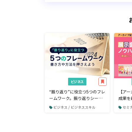
ビジネス
“振り返り”に役立つ5つのフレ
【アー
ームワーク。振り返りシート
成果を
の書き方や方法を押さえよう
商談に
ビジネス / ビジネススキル
セミ
ローも