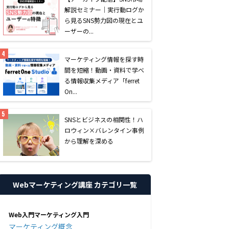
解説セミナー｜実行動ログか
ら見るSNS勢力図の現在とユ
ーザーの...
マーケティング情報を探す時
間を短縮！動画・資料で学べ
る情報収集メディア「ferret
On...
SNSとビジネスの相関性！ハ
ロウィン×バレンタイン事例
から理解を深める
Webマーケティング講座 カテゴリ一覧
Web入門マーケティング入門
マーケティング概念