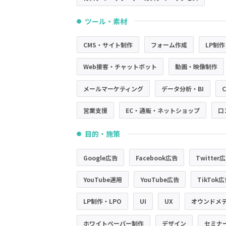
ツール・素材
●
CMS・サイト制作
フォーム作成
LP制作
Web接客・チャットボット
動画・映像制作
メールマーケティング
データ分析・BI
営業支援
EC・通販・ネットショップ
口
目的・施策
●
Google広告
Facebook広告
Twitter
YouTube運用
YouTube広告
TikTok
LP制作・LPO
UI
UX
オウンドメ
ホワイトペーパー制作
デザイン
セミナ