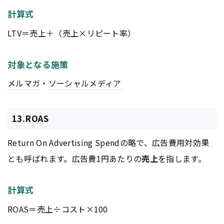
計算式
LTV
＝売上＋（売上×リピート率）
対象となる施策
メルマガ
・
ソーシャルメディア
13.ROAS
Return On Advertising Spendの略で、
広告
費用対効果
とも呼ばれます。
広告
費1円あたりの
売上
を指します。
計算式
ROAS＝売上÷コスト×100