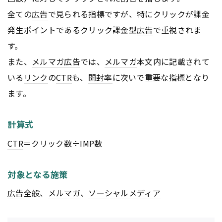
全ての
広告
で見られる指標ですが、特にクリックが課金
発生ポイントであるクリック課金型
広告
で重視されま
す。
また、
メルマガ
広告
では、
メルマガ
本文内に記載されて
いる
リンク
の
CTR
も、
開封率
に次いで重要な指標となり
ます。
計算式
CTR
＝クリック数÷IMP数
対象となる施策
広告
全般、
メルマガ
、
ソーシャルメディア