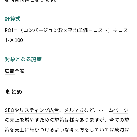
計算式
ROI
＝（コンバージョン数×平均
単価
－コスト）÷コス
ト×100
対象となる施策
広告
全般
まとめ
SEO
や
リスティング広告
、
メルマガ
など、ホーム
ページ
の売上を増やすための施策は様々ありますが、全ての施
策を売上に結びつけるような考え方をしていては成功は