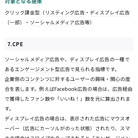
対象となる施策
クリック課金型（
リスティング広告
・
ディスプレイ
広告
（一部）・
ソーシャルメディア
広告
等）
7.CPE
ソーシャルメディア
広告
や、
ディスプレイ
広告
の一種で
ある
エンゲージメント
型
広告
で見られる指標です。
企業側の
コンテンツ
に対するユーザーの興味・関心の度
合を表します。例えばFacebook
広告
の場合は、
広告
経由
で獲得したファン数や「いいね！」数を元に算出されま
す。
ディスプレイ
広告
の場合は、表示された
広告
にマウスオ
ーバー（
広告
にカーソルがのった状態）されたり、スマ
ホの場合はスワイプやタップされると「
エンゲージメン