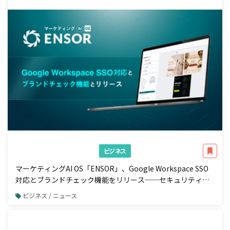
ビジネス
マーケティングAI OS「ENSOR」、Google Workspace SSO
対応とブランドチェック機能をリリース──セキュリティ強
化と広告配信前の自動コンプラ検知を一体で実現
ビジネス / ニュース