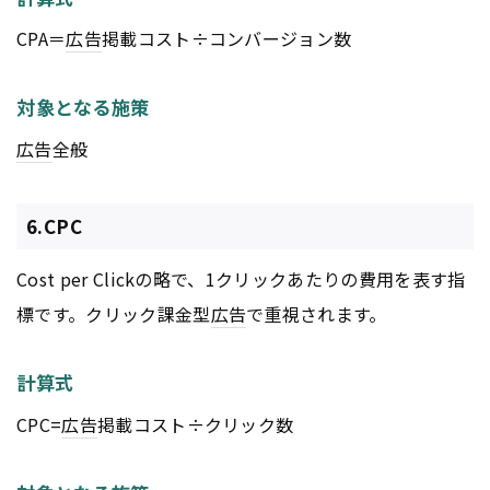
CPA＝
広告
掲載コスト÷コンバージョン数
対象となる施策
広告
全般
6.CPC
Cost per Clickの略で、1クリックあたりの費用を表す指
標です。クリック課金型
広告
で重視されます。
計算式
CPC=
広告
掲載コスト÷クリック数