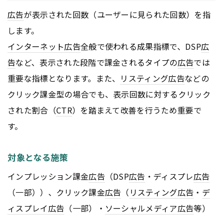
広告
が表示された回数（ユーザーに見られた回数）を指
します。
インターネット
広告
全般で使われる成果指標で、DSP
広
告
など、表示された段階で課金されるタイプの
広告
では
重要な指標となります。また、
リスティング広告
などの
クリック課金型の場合でも、表示回数に対するクリック
された割合（
CTR
）を踏まえて改善を行うため重要で
す。
対象となる施策
インプレッション課金
広告
（DSP
広告
・ディスプレ
広告
（一部））、クリック課金
広告
（
リスティング広告
・
デ
ィスプレイ
広告
（一部）・
ソーシャルメディア
広告
等）