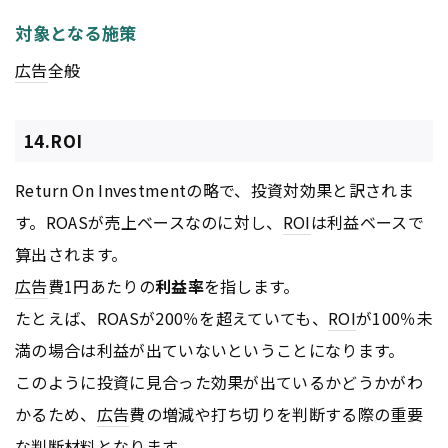
対象となる施策
広告
全般
14.ROI
Return On Investmentの略で、投資対効果と訳されま
す。ROASが売上ベースなのに対し、
ROI
は利益ベースで
算出されます。
広告
費1円あたりの
利益率
を指します。
たとえば、ROASが200％を超えていても、
ROI
が100％未
満の場合は利益が出ていないということになります。
このように投資に見合った効果が出ているかどうかがわ
かるため、
広告
費の増減や打ち切りを判断する際の重要
な判断材料となります。