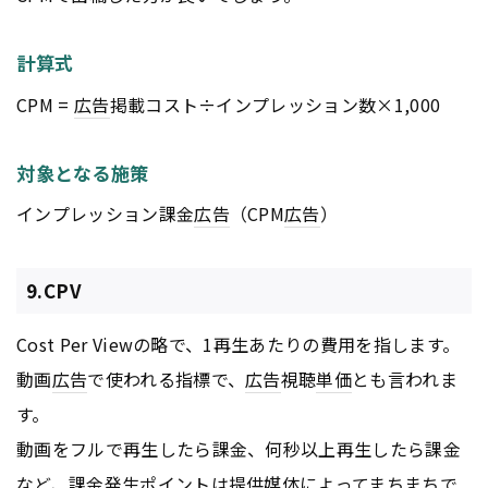
計算式
CPM =
広告
掲載コスト÷インプレッション数×1,000
対象となる施策
インプレッション課金
広告
（CPM
広告
）
9.CPV
Cost Per Viewの略で、1再生あたりの費用を指します。
動画
広告
で使われる指標で、
広告
視聴
単価
とも言われま
す。
動画をフルで再生したら課金、何秒以上再生したら課金
など、課金発生ポイントは提供媒体によってまちまちで