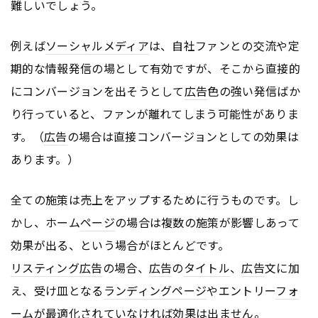
難しいでしょう。
例えば
ソーシャルメディア
は、自社ファンとの交流や定
期的な情報発信の場として有効ですが、そこから直接的
にコンバージョンを出そうとして
広告
色の強い発信ばか
り行っていると、ファンが離れてしまう可能性がありま
す。（
広告
の場合は直接コンバージョンとしての効果は
あります。）
全ての施策は売上をアップするために行うものです。し
かし、ホーム
ページ
の場合は複数の施策が影響しあって
効果が出る、という場合がほとんどです。
リスティング広告
の場合、
広告
の
タイトル
、
広告
文に加
え、受け皿となる
ランディングページ
やエントリー
フォ
ーム
が最適化されていなければ効果は出ません。