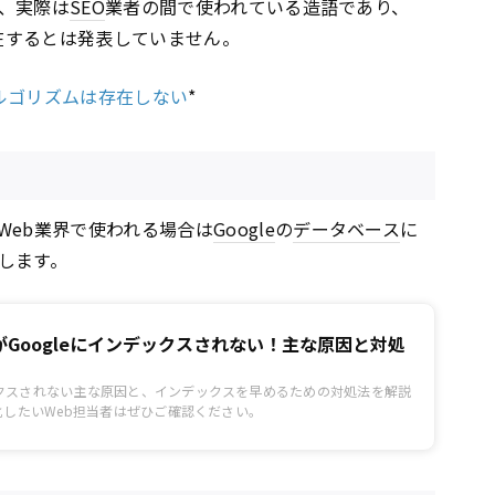
、実際は
SEO
業者の間で使われている造語であり、
在するとは発表していません。
アルゴリズムは存在しない
*
Web業界で使われる場合は
Google
の
データベース
に
します。
Googleにインデックスされない！主な原因と対処
クスされない主な原因と、インデックスを早めるための対処法を解説
化したいWeb担当者はぜひご確認ください。