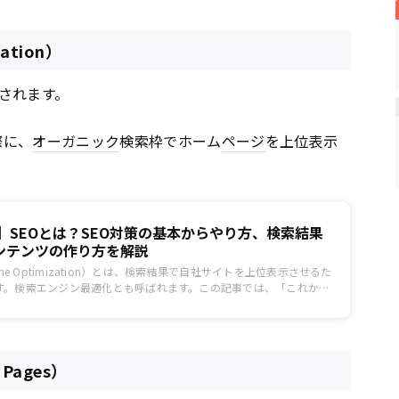
zation）
されます。
際に、
オーガニック
検索枠でホーム
ページ
を上位表示
新】SEOとは？SEO対策の基本からやり方、検索結果
ンテンツの作り方を解説
Engine Optimization）とは、検索結果で自社サイトを上位表示させるた
す。検索エンジン最適化とも呼ばれます。この記事では、「これから
たい！」「検索順位を上げるにはどうしたらいいの？」という方向け
基礎について詳しく解説していきます。
t Pages）