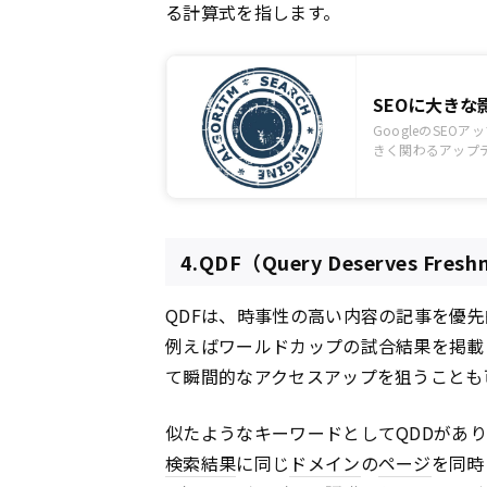
る計算式を指します。
SEOに大きな
GoogleのSE
きく関わるアップ
べきアップデート
4.QDF（Query Deserves Fresh
QDFは、時事性の高い内容の記事を優
例えばワールドカップの試合結果を掲載
て瞬間的なアクセスアップを狙うことも
似たようなキーワードとしてQDDがあ
検索結果
に同じ
ドメイン
の
ページ
を同時