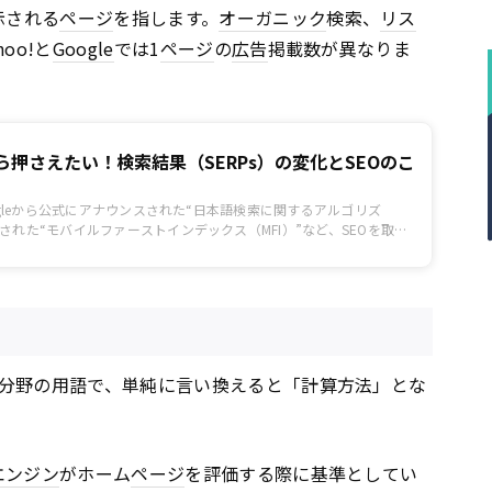
示される
ページ
を指します。
オーガニック
検索、
リス
oo!と
Google
では1
ページ
の
広告
掲載数が異なりま
ら押さえたい！検索結果（SERPs）の変化とSEOのこ
oogleから公式にアナウンスされた“日本語検索に関するアルゴリズ
された“モバイルファーストインデックス（MFI）”など、SEOを取り
化し続けています。とはいえ、引き続き、SEOにより検索結果で上位
とで自社の見込み顧客となるユーザーをWebサイトに誘導してくる重
わりません。 ただ、もちろん変化している部分もあります。それが
leの自然検索で1位を目指す」という考え方だけでは不十分になりつつあ
その理由はいたってシンプルで、Googleの検索結果（SERPs
分野の用語で、単純に言い換えると「計算方法」とな
エンジン
がホーム
ページ
を評価する際に基準としてい