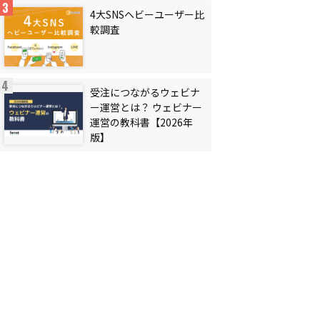
4大SNSヘビーユーザー比
較調査
受注につながるウェビナ
ー運営とは？ ウェビナー
運営の教科書【2026年
版】