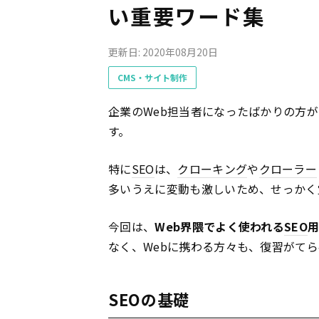
い重要ワード集
更新日: 2020年08月20日
CMS・サイト制作
企業のWeb担当者になったばかりの方
す。
特に
SEO
は、
クローキング
や
クローラー
多いうえに変動も激しいため、せっかく
今回は、
Web界隈でよく使われる
SEO
なく、Webに携わる方々も、復習がて
SEOの基礎