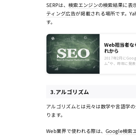
SERPは、
検索エンジン
の
検索結果
に表
ティング広告
が掲載される場所です。Yah
す。
Web担当者な
れから
2017年2月にG
ム”や、昨年に発表
巻く環境は日々変
表示を実現するこ
要性というのは変
「SEO＝Goog
3.アルゴリズム
るという実情です。
アルゴリズムとは元々は数学や言語学の
ります。
Web業界で使われる際は、
Google
検索