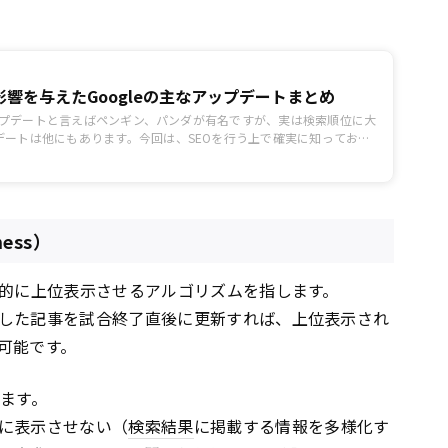
影響を与えたGoogleの主なアップデートまとめ
Oアップデートと言えばペンギン、パンダが有名ですが、実は検索順位に大
デートは他にもあります。今回は、SEOを行う上で確実に知っておく
をご紹介します。
ness）
先的に上位表示させるアルゴリズムを指します。
した記事を試合終了直後に更新すれば、上位表示され
可能です。
ります。
に表示させない（
検索結果
に掲載する情報を多様化す