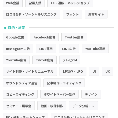
Web会議
営業支援
EC・通販・ネットショップ
口コミ分析・ソーシャルリスニング
フォント
素材サイト
目的・施策
●
Google広告
Facebook広告
Twitter広告
Instagram広告
LINE運用
LINE広告
YouTube運用
YouTube広告
TikTok広告
テレビCM
サイト制作・サイトリニューアル
LP制作・LPO
UI
UX
オウンドメディア運営
記事制作・ライティング
コピーライティング
ホワイトペーパー制作
デザイン
セミナー・展示会
動画・映像制作
データ分析・BI
EC・通販・ネットショップ
口コミ分析・ソーシャルリスニング