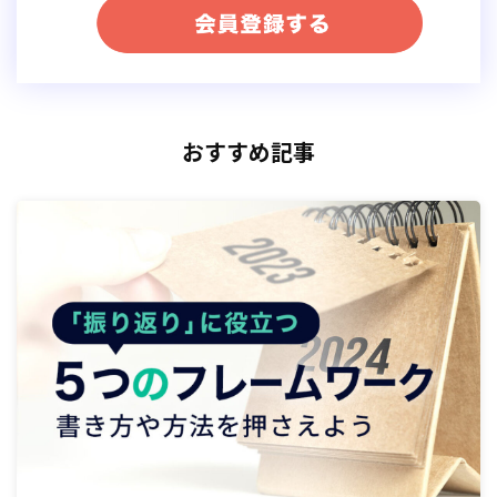
ログインした後、個人
アカウント
から
広告
マネージャの
おすすめ記事
トップページ
へアクセスする方法は以下の2通り