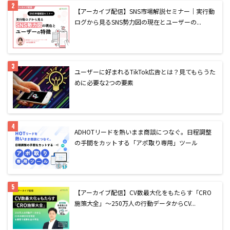
【アーカイブ配信】SNS市場解説セミナー｜実行動
ログから見るSNS勢力図の現在とユーザーの...
ユーザーに好まれるTikTok広告とは？見てもらうた
めに必要な2つの要素
AD
HOTリードを熱いまま商談につなぐ。日程調整
の手間をカットする「アポ取り専用」ツール
【アーカイブ配信】CV数最大化をもたらす「CRO
施策大全」〜250万人の行動データからCV...