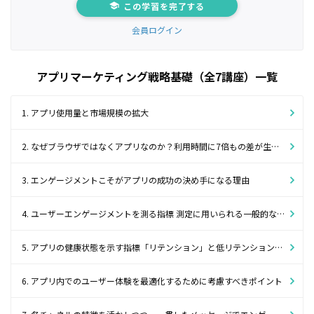
この学習を完了する
会員ログイン
アプリマーケティング戦略基礎（全7講座）一覧
1. アプリ使用量と市場規模の拡大
2. なぜブラウザではなくアプリなのか？利用時間に7倍もの差が生まれる理由
3. エンゲージメントこそがアプリの成功の決め手になる理由
4. ユーザーエンゲージメントを測る指標 測定に用いられる一般的な指標と注意すべきポイント
5. アプリの健康状態を示す指標「リテンション」と低リテンション率への対策法
6. アプリ内でのユーザー体験を最適化するために考慮すべきポイント