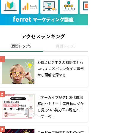
アクセスランキング
週間トップ5
月間トップ5
SNSとビジネスの相関性！ハ
ロウィン×バレンタイン事例
から理解を深める
【アーカイブ配信】SNS市場
解説セミナー｜実行動ログか
ら見るSNS勢力図の現在とユ
ーザーの...
ユーザーに好まれるTikTok広