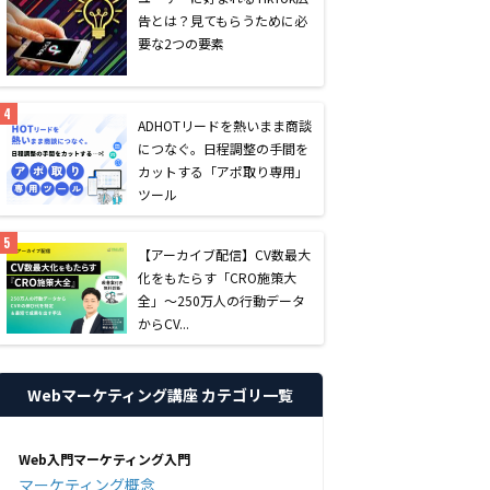
告とは？見てもらうために必
要な2つの要素
AD
HOTリードを熱いまま商談
につなぐ。日程調整の手間を
カットする「アポ取り専用」
ツール
【アーカイブ配信】CV数最大
化をもたらす「CRO施策大
全」〜250万人の行動データ
からCV...
Webマーケティング講座 カテゴリ一覧
Web入門マーケティング入門
マーケティング概念