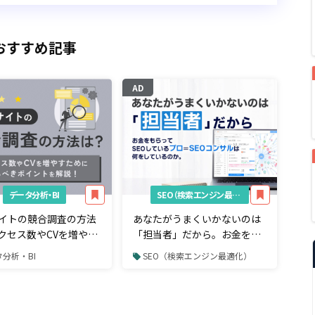
おすすめ記事
AD
データ分析・BI
SEO（検索エンジン最適化）
サイトの競合調査の方法
あなたがうまくいかないのは
クセス数やCVを増やす
「担当者」だから。お金をも
見るべきポイント
らってSEOしているプロ＝
分析・BI
SEO（検索エンジン最適化）
SEOコンサルは何をしている
のか。