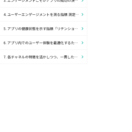
3. エンゲージメントこそがアプリの成功の決め手になる理由
4. ユーザーエンゲージメントを測る指標 測定に用いられる一般的な指標と注意すべきポイント
5. アプリの健康状態を示す指標「リテンション」と低リテンション率への対策法
6. アプリ内でのユーザー体験を最適化するために考慮すべきポイント
7. 各チャネルの特徴を活かしつつ、一貫したメッセージでエンゲージメントを改善する方法