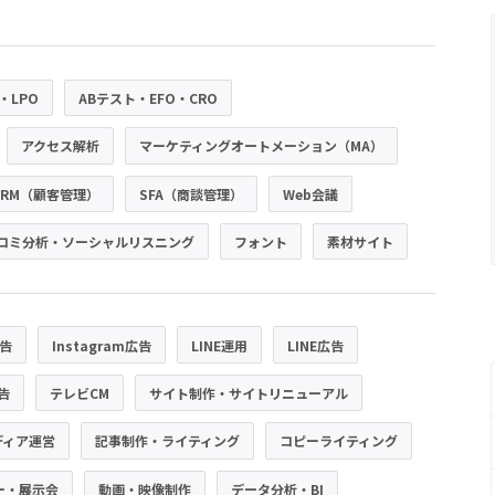
・LPO
ABテスト・EFO・CRO
アクセス解析
マーケティングオートメーション（MA）
CRM（顧客管理）
SFA（商談管理）
Web会議
コミ分析・ソーシャルリスニング
フォント
素材サイト
広告
Instagram広告
LINE運用
LINE広告
広告
テレビCM
サイト制作・サイトリニューアル
ディア運営
記事制作・ライティング
コピーライティング
ー・展示会
動画・映像制作
データ分析・BI