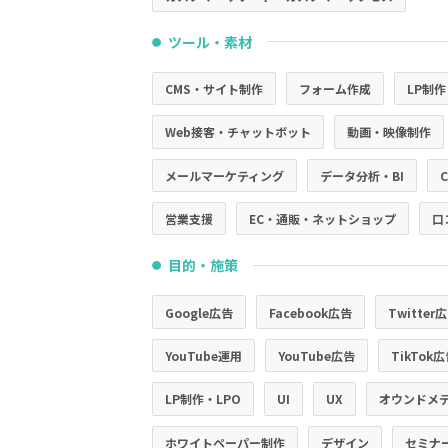
ツール・素材
●
CMS・サイト制作
フォーム作成
LP制作
Web接客・チャットボット
動画・映像制作
メールマーケティング
データ分析・BI
営業支援
EC・通販・ネットショップ
口
目的・施策
●
Google広告
Facebook広告
Twitter
YouTube運用
YouTube広告
TikTok
LP制作・LPO
UI
UX
オウンドメ
ホワイトペーパー制作
デザイン
セミナ