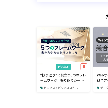
ビジネス
“振り返り”に役立つ5つのフレ
Web
ームワーク。振り返りシート
は？ア
の書き方や方法を押さえよう
ために
ビジネス / ビジネススキル
データ