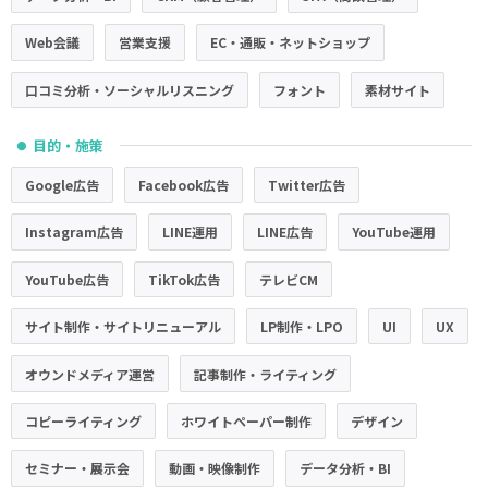
Web会議
営業支援
EC・通販・ネットショップ
口コミ分析・ソーシャルリスニング
フォント
素材サイト
目的・施策
●
Google広告
Facebook広告
Twitter広告
Instagram広告
LINE運用
LINE広告
YouTube運用
YouTube広告
TikTok広告
テレビCM
サイト制作・サイトリニューアル
LP制作・LPO
UI
UX
オウンドメディア運営
記事制作・ライティング
コピーライティング
ホワイトペーパー制作
デザイン
セミナー・展示会
動画・映像制作
データ分析・BI