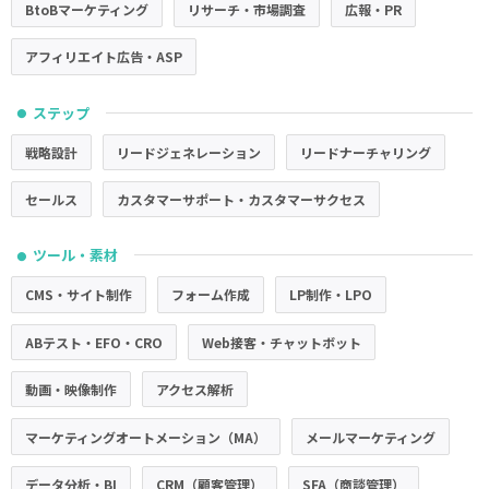
BtoBマーケティング
リサーチ・市場調査
広報・PR
アフィリエイト広告・ASP
ステップ
●
戦略設計
リードジェネレーション
リードナーチャリング
セールス
カスタマーサポート・カスタマーサクセス
ツール・素材
●
CMS・サイト制作
フォーム作成
LP制作・LPO
ABテスト・EFO・CRO
Web接客・チャットボット
動画・映像制作
アクセス解析
マーケティングオートメーション（MA）
メールマーケティング
データ分析・BI
CRM（顧客管理）
SFA（商談管理）