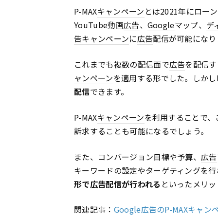
P-MAX
キャンペーン
とは2021年にロー
YouTube動画
広告
、
Google
マップ、
デ
告
キャンペーン
に
広告
配信が可能になり
これまでも複数の配信面で
広告
を配信す
ャンペーン
を適用する形でした。しかしP
配信
できます。
P-MAX
キャンペーン
を利用することで、
訴求することも可能になるでしょう。
また、コンバージョン目標や予算、
広告
キーワードの設定やターゲティングを行
形で
広告
配信が行われる
といったメリッ
関連記事：
Google広告のP-MAXキ