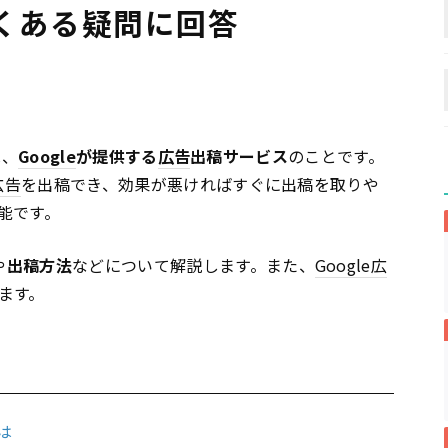
くある疑問に回答
は、
Google
が提供する
広告
出稿サービス
のことです。
広告
を出稿でき、効果が悪ければすぐに出稿を取りや
能です。
や
出稿方法
などについて解説します。また、
Google
広
ます。
とは