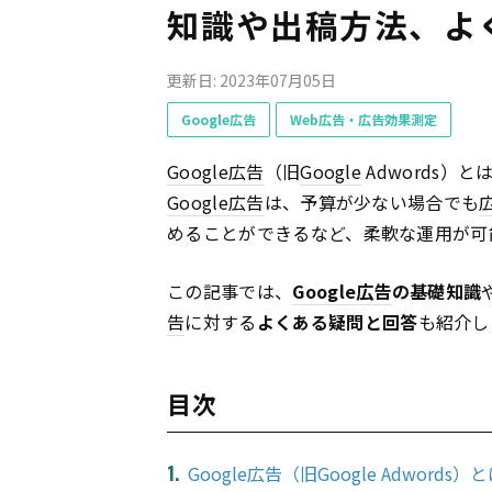
知識や出稿方法、よ
更新日: 2023年07月05日
Google広告
Web広告・広告効果測定
Google
広告
（旧
Google
Adwords）と
Google
広告
は、予算が少ない場合でも
めることができるなど、柔軟な運用が可
この記事では、
Google
広告
の基礎知識
告
に対する
よくある疑問と回答
も紹介し
目次
Google広告（旧Google Adwords）