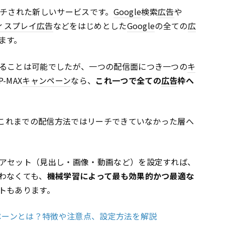
ンチされた新しいサービスです。
Google
検索
広告
や
ィスプレイ
広告
などをはじめとした
Google
の全ての
広
ます。
ることは可能でしたが、一つの配信面につき一つの
キ
-MAX
キャンペーン
なら、
これ一つで全ての
広告
枠へ
これまでの配信方法ではリーチできていなかった層へ
アセット（見出し・画像・動画など）を設定すれば、
わなくても、
機械学習によって最も効果的かつ最適な
トもあります。
ャンペーンとは？特徴や注意点、設定方法を解説