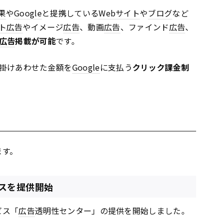
果
や
Google
と提携している
Webサイト
や
ブログ
など
ト
広告
やイメージ
広告
、動画
広告
、ファインド
広告
、
広告
掲載が可能
です。
掛けあわせた金額を
Google
に支払う
クリック課金制
ます。
スを提供開始
ビス「
広告
透明性センター」の提供を開始しました。