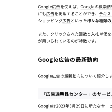
Google
広告
を使えば、
Google
の
検索結
にも
広告
を掲載することができ、
テキス
ショッピング
広告
といった
様々な種類の
また、クリックされた回数と入札
単価
を
が用いられているのが特徴です。
Google広告の最新動向
Google
広告
の最新動向について紹介し
「広告透明性センター」のサービ
Google
は2023年3月29日に新たなサー