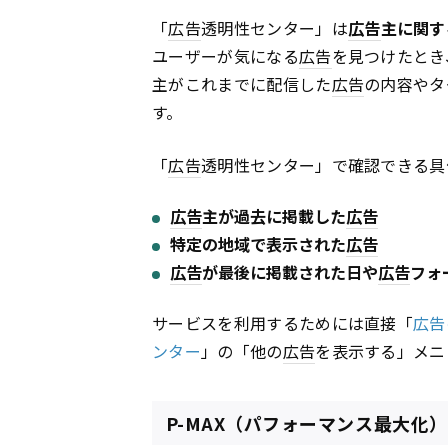
「
広告
透明性センター」は
広告
主に関す
ユーザーが気になる
広告
を見つけたとき
主がこれまでに配信した
広告
の内容やタ
す。
「
広告
透明性センター」で確認できる具
広告
主が過去に掲載した
広告
特定の地域で表示された
広告
広告
が最後に掲載された日や
広告
フォ
サービスを利用するためには直接「
広告
ンター
」の「他の
広告
を表示する」メニ
P-MAX（パフォーマンス最大化