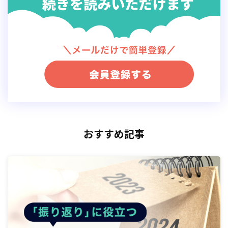
出典：
キャンペーン目的の選び方｜Twitterビジネス
フォロワー獲得
広告
は、自社
アカウント
のプロモーショ
ンやフォロワーの獲得に適した
Twitter
広告
です。主に
ア
カウント
の認知度を上げたい場合や
おすすめ記事