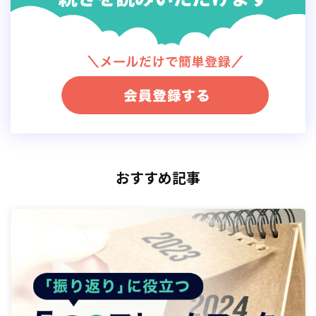
出典：
Twitterビジネス Twitter広告クリエイティブの仕
おすすめ記事
様
通常のツイートと同じ、140文字以内（半角で280文字以
内）の
テキスト
のみの
広告
クリエイティブです。
Twitter
Blue会員