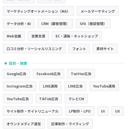
マーケティングオートメーション（MA）
メールマーケティング
データ分析・BI
CRM（顧客管理）
SFA（商談管理）
Web会議
営業支援
EC・通販・ネットショップ
口コミ分析・ソーシャルリスニング
フォント
素材サイト
目的・施策
●
Google広告
Facebook広告
Twitter広告
Instagram広告
LINE運用
LINE広告
YouTube運用
YouTube広告
TikTok広告
テレビCM
サイト制作・サイトリニューアル
LP制作・LPO
UI
UX
オウンドメディア運営
記事制作・ライティング